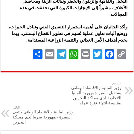
النخيل والفاكهة والزيتون والخضر ونباتات الزينة ومحاصيل
الأعلاف، مشيراً إلى الإنجازات الكبيرة التي تحققت في هذه
المجالات.
وأكد الجانبان على أهمية استمرار التنسيق الفني وتبادل الخبرات،
ووضع آليات تعاون عملية تُسهم في تطوير القطاع البستني، وبما
يخدم أهداف الأمن الغذائي والتنمية الزراعية المستدامة.
S
E
Te
W
P
T
F
C
h
m
le
h
ri
wi
ac
o
ar
ai
gr
at
nt
tt
eb
p
e
l
a
s
er
oo
y
السابق
وزير المالية والاقتصاد الوطني
m
A
k
Li
يستقبل سفير جمهورية ألمانيا
الاتحادية لدى مملكة البحرين
p
n
بمناسبة انتهاء فترة عمله
التالي
p
k
وزير المالية والاقتصاد الوطني يلتقي
سفيرة جمهورية صربيا لدى مملكة
البحرين