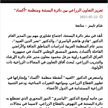
تعزيز التعاون الزراعي بين دائرة البستنة ومنظمة “أكساد”
2025-05-22
شام تايمز – متابعة
عُقد في مقر دائرة البستنة، اجتماع تشاوري مهم بين المدير العام
الدكتور “هادي هاشم الياسري”، والدكتور “نصر الدين العبيد”،
مدير عام المنظمة العربية لدراسات المناطق الجافة والأراضي
القاحلة (أكساد)، بحضور المنسق الوطني لاكساد في جمهورية
العراق الدكتورة راوية مزعل محمود معاون مدير عام دائرة الإرشاد
والتدريب الزراعي، لبحث آفاق التعاون في المجالات الزراعية ذات
الأولوية.
واستعرض الدكتور “العبيد” أنشطة منظمة “أكساد” وإنجازاتها في
تطوير القطاع الزراعي، ومواجهة التغيرات المناخية، ودعم التنمية
الزراعية المستدامة في الدول الأعضاء.
من جانبه أوضح الدكتور “الياسري” الدور المحوري الذي تضطلع به
دائرة البستنة في النهوض بالقطاع الزراعي، لاسيما في مجالات