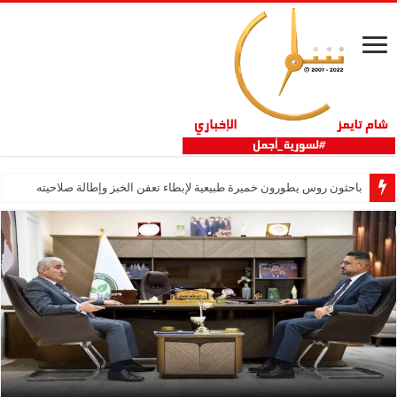
باحثون روس يطورون خميرة طبيعية لإبطاء تعفن الخبز وإطالة صلاحيته