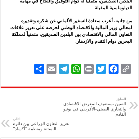
البلدين الصديقين، متمنياً له دوام التوفيق والنجاح في مهامه
الدبلوماسية المقبلة.
من جانبه، أعرب سعادة السفير الألماني عن شكره وتقديره
لمعالي وزير المالية والاقتصاد الوطني لحرصه على تعزيز علاقات
التعاون المالي والاقتصادي بين البلدين الصديقين، متمنياً لمملكة
البحرين دوام التقدم والازدهار.
S
E
Te
W
P
T
F
C
h
m
le
h
ri
wi
ac
o
ar
ai
gr
at
nt
tt
eb
p
e
l
a
s
er
oo
y
السابق
الصين تستضيف المعرض الاقتصادي
m
A
k
Li
والتجاري الصيني-الأفريقي في يونيو
القادم
p
n
التالي
تعزيز التعاون الزراعي بين دائرة
p
k
البستنة ومنظمة “أكساد”