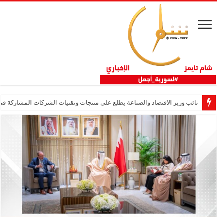
نائب وزير الاقتصاد والصناعة يطلع على منتجات وتقنيات الشركات المشاركة في “ثلاثية 