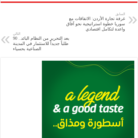
ar
ai
gr
at
nt
tt
eb
p
e
l
a
s
er
oo
y
السابق
غرفة تجارة الأردن: الاتفاقات مع
m
A
k
Li
سوريا خطوة استراتيجية نحو آفاق
واعدة لتكامل اقتصادي
p
n
التالي
بعد التحرير من النظام البائد.. 90
p
k
طلباً جديداً للاستثمار في المدينة
الصناعية بحسياء