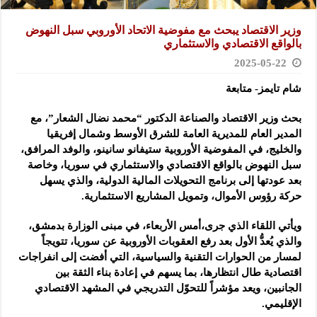
وزير الاقتصاد يبحث مع مفوضية الاتحاد الأوروبي سبل النهوض
بالواقع الاقتصادي والاستثماري
2025-05-22
شام تايمز- متابعة
بحث وزير الاقتصاد والصناعة الدكتور “محمد نضال الشعار”، مع
المدير العام للمديرية العامة للشرق
الأوسط وشمال إفريقيا
والخليج، في المفوضية الأوروبية ستيفانو سانينو، والوفد المرافق،
سبل النهوض بالواقع الاقتصادي والاستثماري في سوريا، وخاصة
بعد عودتها إلى برنامج التحويلات المالية الدولية، والذي يسهل
حركة رؤوس الأموال، وتمويل المشاريع الاستثمارية.
ويأتي اللقاء الذي جرى،أمس الأربعاء، في مبنى الوزارة بدمشق،
والذي يُعدُّ الأول بعد رفع العقوبات الأوروبية عن سوريا، تتويجاً
لمسار من الحوارات التقنية والسياسية، التي أفضت إلى انفراجات
اقتصادية طال انتظارها، بما يسهم في إعادة بناء الثقة بين
الجانبين، ويعد مؤشراً للتحوّل التدريجي في المشهد الاقتصادي
الإقليمي.