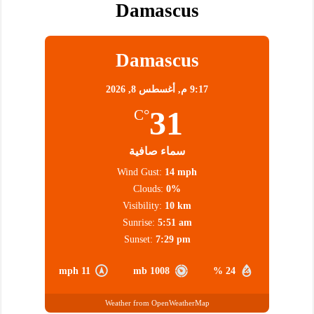
Damascus
Damascus
9:17 م,
أغسطس 8, 2026
31
°C
سماء صافية
Wind Gust:
14 mph
Clouds:
0%
Visibility:
10 km
Sunrise:
5:51 am
Sunset:
7:29 pm
11 mph
1008 mb
24 %
Weather from OpenWeatherMap