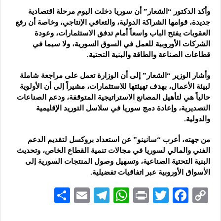
وأكد الدكتور “الشعار” أن سوريا دخلت اليوم مرحلة اقتصادية
جديدة، قوامها الشراكة الدولية، والتعافي الإنتاجي، وخاصة أن رفع
العقوبات يفتح الباب واسعاً أمام تدفق الاستثمارات، وعودة
الشركات الأوروبية للعمل في السوق السورية، ولا سيما في
قطاعات الصناعة والطاقة والبنية التحتية.
وأشار الوزير “الشعار” إلى أن الوزارة تعمل على مراجعة شاملة
لبيئة الأعمال، بهدف تهيئتها للاستثمارات، مشيراً إلى أن الأولوية
حالياً هي لتأهيل المصانع الاستراتيجية المتوقفة، ودعم الصناعات
التصديرية، وإعادة دمج سوريا في سلاسل التوريد الإقليمية
والدولية.
من جهته، أعرب “سانينو” عن استعداد بروكسل لتقديم الدعم
الفني والمالي لسوريا في مجالات تنمية القطاع الخاص، وتحديث
البنية التحتية الصناعية، وتسهيل وصول المنتجات السورية إلى
الأسواق الأوروبية عبر اتفاقيات تفضيلية.
S
E
Te
W
P
T
F
C
h
m
le
h
ri
wi
ac
o