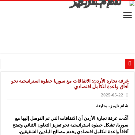
شركة “SI Pharma Lux”: مشاركتنا في المعرض عززت التواصل مع الشركاء المحليين والدوليين
غرفة تجارة الأردن: الاتفاقات مع سوريا خطوة استراتيجية نحو
شركة صابون “الملك”: المعارض تجمع الأسواق وتعرّف بمنتجات الصابون الحلبي الط
آفاق واعدة لتكامل اقتصادي
مكتب “الأمانة” للتجهيزات الطبية: مشاركتنا في كيم إكسبو تعكس أهمية التواصل مع
2025-05-22
شركة “تاميكو”: مستمرون في حضورنا بالمعارض وتعزيز دورنا في الصناعة الدوائية
شام تايمز- متابعة
شركة “سيرال”: مشاركتنا في المعرض تعكس أهمية المنتجات الطبيعية وتفتح فرصاً ج
أكّدت غرفة تجارة الأردن أن الاتفاقات التي تم التوصل إليها مع
مشروع “شموع زينة”: المعارض فرصة للتواصل مع الشركات والتعريف بالمشاريع ال
سوريا،
تشكل خطوة استراتيجية نحو تعزيز التعاون الثنائي وتفتح
مجموعة “العملاق” الصناعية: نسعى لتعزيز حضور منتجاتنا في السوق السورية وتقدي
آفاقاً واعدة لتكامل اقتصادي يخدم مصالح البلدين الشقيقين،