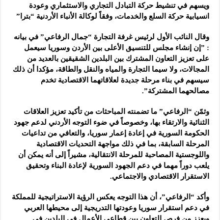
ويسهم في تنشيط حركة التبادل التجاري والاستثماري وعودة
شركة “دلجين قلب الحياة”: معرض كيم إكسبو فرصة للتعريف بالمنتجات الطبيعية وا
انسيابية حركة السلع والخدمات، وفقاً لوكالة الأنباء الأردنية “بترا”
وقال النائب الأول لرئيس غرفة التجارة “جمال الرفاعي” في بيانه
: ”إن إنشاء مجلس للتنسيق الأعلى بين الأردن وسوريا سيعمل
على تعزيز التعاون المشترك بين البلدين الشقيقين بالعديد من
المجالات، ولا سيما التجارة والمياه والنقل والطاقة، مؤكدا أن ذلك
سيسهم في بناء مرحلة جديدة لعلاقاتهما الاقتصادية تخدم
مصالحهما المشتركة”.
وثمّن “الرفاعي” ما تضمنته المباحثات من تأكيد تعزيز العلاقات
الثنائية والارتقاء بها، وخصوصاً في ضوء التوجه الأردني لدعم جهود
الحكومة السورية في إعادة إعمار سوريا، والتعافي من تداعيات
المرحلة السابقة، بما في ذلك مواجهة التحديات الاقتصادية
واللوجستية المصاحبة للمرحلة الانتقالية، مشيراً إلى أنه يمكن أن
يلعب دوراً مهما في دعم الجهود السورية لإعادة البناء وتحقيق
الاستقرار الاقتصادي والاجتماعي.
وأكد “الرفاعي”، أن هذا التوجه يعكس الرؤية الاستراتيجية للمملكة
في دعم استقرار سوريا وعودتها التدريجية إلى محيطها العربي
ويعزز من فرص التعاون بين قطاعي الأعمال في البلدين في