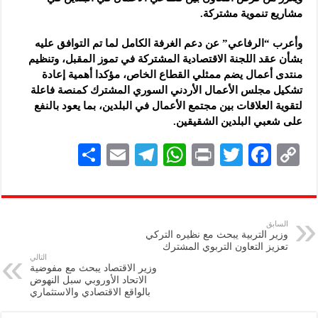
مشاريع تنموية مشتركة.
وأعرب “الرفاعي” عن دعم الغرفة الكامل لما تم التوافق عليه
بشأن عقد اللجنة الاقتصادية المشتركة في تموز المقبل، وتنظيم
منتدى أعمال يضم ممثلي القطاع الخاص، مؤكدا أهمية إعادة
تشكيل مجلس الأعمال الأردني السوري المشترك كمنصة فاعلة
لتقوية العلاقات بين مجتمع الأعمال في البلدين، بما يعود بالنفع
على شعبي البلدين الشقيقين.
S
E
Te
W
P
T
F
C
h
m
le
h
ri
wi
ac
o
ar
ai
gr
at
nt
tt
eb
p
e
l
a
s
er
oo
y
السابق
وزير التربية يبحث مع نظيره التركي
m
A
k
Li
تعزيز التعاون التربوي المشترك
التالي
p
n
وزير الاقتصاد يبحث مع مفوضية
الاتحاد الأوروبي سبل النهوض
p
k
بالواقع الاقتصادي والاستثماري