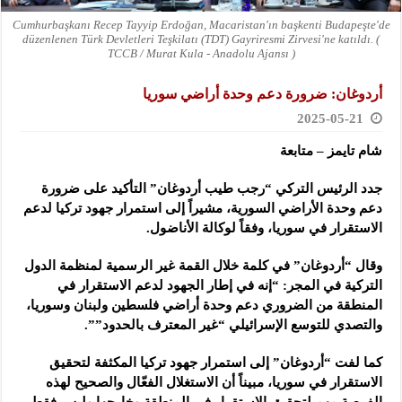
Cumhurbaşkanı Recep Tayyip Erdoğan, Macaristan'ın başkenti Budapeşte'de
düzenlenen Türk Devletleri Teşkilatı (TDT) Gayriresmi Zirvesi'ne katıldı. (
TCCB / Murat Kula - Anadolu Ajansı )
أردوغان: ضرورة دعم وحدة أراضي سوريا
2025-05-21
شام تايمز – متابعة
جدد الرئيس التركي “رجب طيب أردوغان” التأكيد على ضرورة
دعم وحدة الأراضي السورية،
مشيراً إلى استمرار جهود تركيا لدعم
الاستقرار في سوريا، وفقاً لوكالة الأناضول.
وقال “أردوغان” في كلمة خلال القمة غير الرسمية لمنظمة الدول
التركية في المجر: “إنه في إطار الجهود لدعم الاستقرار في
المنطقة من الضروري دعم وحدة أراضي فلسطين ولبنان وسوريا،
والتصدي للتوسع الإسرائيلي “غير المعترف بالحدود””.
كما لفت “أردوغان” إلى استمرار جهود تركيا المكثفة لتحقيق
الاستقرار في سوريا، مبيناً أن الاستغلال الفعّال والصحيح لهذه
الفرصة مهم لتحقيق الاستقرار في المنطقة وخارجها وليس فقط