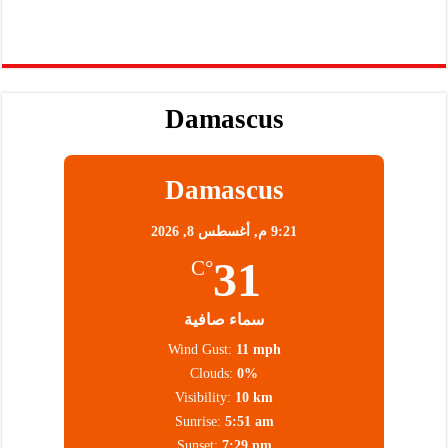
Damascus
Damascus
9:21 م,
أغسطس 8, 2026
31
°C
سماء صافية
Wind Gust:
11 mph
Clouds:
0%
Visibility:
10 km
Sunrise:
5:51 am
Sunset:
7:29 pm