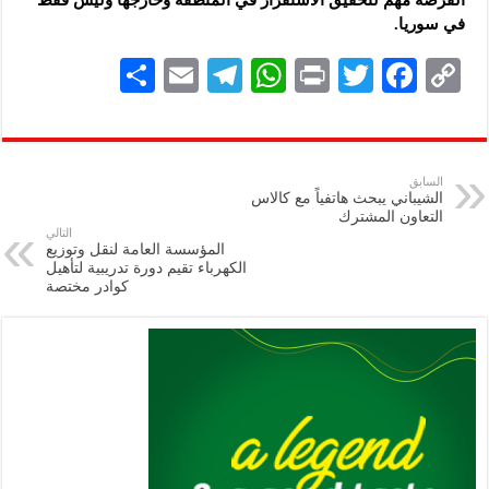
في سوريا.
S
E
Te
W
P
T
F
C
h
m
le
h
ri
wi
ac
o
ar
ai
gr
at
nt
tt
eb
p
e
l
a
s
er
oo
y
السابق
الشيباني يبحث هاتفياً مع كالاس
m
A
k
Li
التعاون المشترك
التالي
p
n
المؤسسة العامة لنقل وتوزيع
الكهرباء تقيم دورة تدريبية لتأهيل
p
k
كوادر مختصة