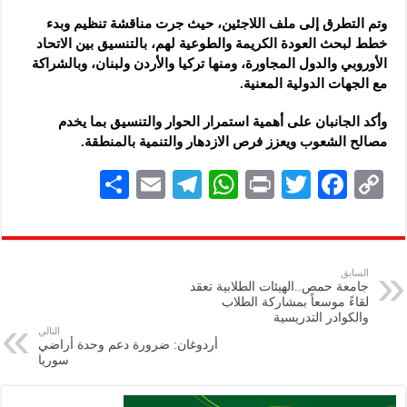
وتم التطرق إلى ملف اللاجئين، حيث جرت مناقشة تنظيم وبدء
خطط لبحث العودة الكريمة والطوعية لهم، بالتنسيق بين الاتحاد
الأوروبي والدول المجاورة، ومنها تركيا والأردن ولبنان، وبالشراكة
مع الجهات الدولية المعنية.
وأكد الجانبان على أهمية استمرار الحوار والتنسيق بما يخدم
مصالح الشعوب ويعزز فرص الازدهار والتنمية بالمنطقة.
S
E
Te
W
P
T
F
C
h
m
le
h
ri
wi
ac
o
ar
ai
gr
at
nt
tt
eb
p
e
l
a
s
er
oo
y
السابق
جامعة حمص..الهيئات الطلابية تعقد
m
A
k
Li
لقاءً موسعاً بمشاركة الطلاب
والكوادر التدريسية
p
n
التالي
أردوغان: ضرورة دعم وحدة أراضي
p
k
سوريا