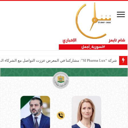
شركة “SI Pharma Lux”: مشاركتنا في المعرض عززت التواصل مع الشركاء المحليين والدوليين