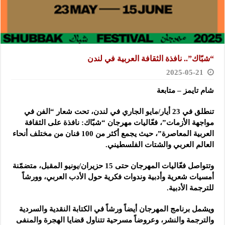
“شبّاك”.. نافذة الثقافة العربية في لندن
2025-05-21
شام تايمز – متابعة
تنطلق في 23 أيار/مايو الجاري في لندن، تحت شعار “الفن في
مواجهة الأزمات”، فعّاليات مهرجان “شبّاك: نافذة على الثقافة
العربية المعاصرة”، حيث يجمع أكثر من 100 فنان من مختلف أنحاء
العالم العربي والشتات الفلسطيني.
وتتواصل فعّاليات المهرجان حتى 15 حزيران/يونيو المقبل، متضمّنة
أمسيات شعرية وأدبية وندوات فكرية حول الأدب العربي، وورشاً
للترجمة الأدبية.
ويشمل برنامج المهرجان أيضاً ورشاً في الكتابة النقدية والسردية
والترجمة والنشر، وعروضاً مسرحية تتناول قضايا الهجرة والمنفى