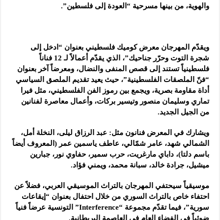
والهوية، من بينها مسرحية “العودة إلى فلسطين”.
ويقدّم المهرجان معرض كوميك فلسطيني بعنوان “ادخل إلى
شجرة التوت وحرّر جناحيك”، الذي يقدّم أعمالاً لـ 12 فناناً
فلسطينياً تستند إلى قصص المنفى والنضال، ومعرضاً آخر بعنوان
“فنّ الملصقات الفلسطينية”، حيث يعيد تقديم الملصق السياسي
أداة مقاومة بصرية، ويجمع بين رموز الفن الفلسطيني، مثل فيرا
تماري وسليمان منصور وتيسير بركات، وأعمال معاصرة لفنانين
من الجيل الجديد.
ويشارك في المعرض فنانون مثل: عبد الرزاق ليلى، النخلة أمل،
الشمالي شهد، عامر شمّالي، عاطف ياسمين عمر (المعروف أيضاً
باسم دلتا)، داباي مارغريت، حرب سمير، حفاوي نور، جبارين
ميشيل، جرادة خالد، سبانة محمد، ويمني فؤاد.
موسيقياً سيحتفي المهرجان بالتراث الموسيقي العربي، فضلاً عن
احتفاء خاص بالتراث السوري من خلال احتفال بعنوان “إيقاعات
سورية”، فيما تقدّم مجموعة “Interference” التونسية عرضاً فنياً
ضوئياً في الفضاء العام في العاصمة البريطانية.