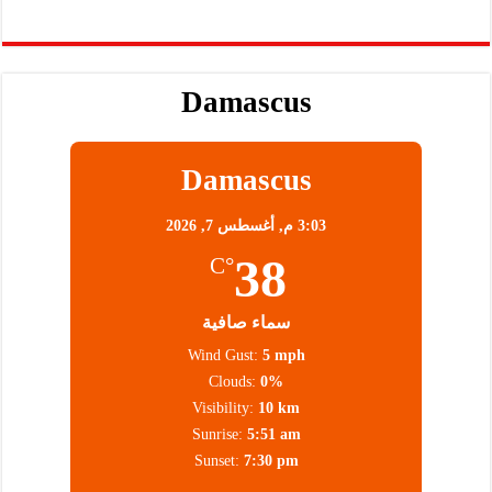
Damascus
Damascus
3:03 م,
أغسطس 7, 2026
38
°C
سماء صافية
Wind Gust:
5 mph
Clouds:
0%
Visibility:
10 km
Sunrise:
5:51 am
Sunset:
7:30 pm