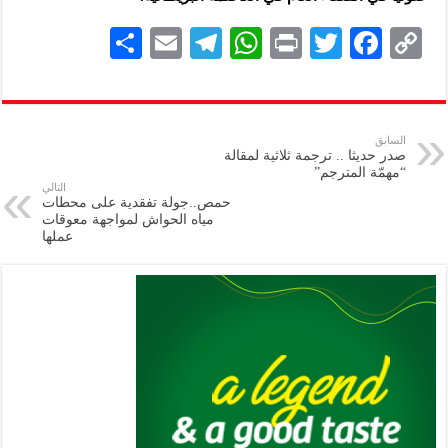
S
E
Te
W
P
T
F
C
h
m
le
h
ri
wi
ac
o
ar
ai
gr
at
nt
tt
eb
p
e
l
a
s
er
oo
y
السابق
صدر حديثا .. ترجمة ثلاثية لمقالة
m
A
k
Li
“مهمّة المترجم”
التالي
p
n
حمص..جولة تفقدية على محطات
مياه الحواش لمواجهة معوقات
p
k
عملها