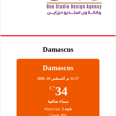
Damascus
Damascus
12:17 م,
أغسطس 10, 2026
34
°C
سماء صافية
Wind Gust:
2 mph
Clouds:
0%