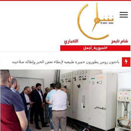
باحثون روس يطورون خميرة طبيعية لإبطاء تعفن الخبز وإطالة صلاحيته