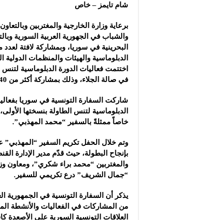
مشروع “شموع زينة”: ال
شام تايمز – خاص
مجموعة “العملاق” الصن
برعاية وزارة الخارجية والمغتربين وبالتعاون
شركة “دلجين قلب الحيا
والشباب في الجهورية العربية السورية وبال
البحرينية في سوريا، وبمشاركة لافتة لعدد 
الدبلوماسية والهيئات والمنظمات الدولية 
اختتمت فعاليات الدورة الدبلوماسية لتنس ال
في صالة الجلاء، وذلك بمشاركة أكثر من 40 لاعباً ولاعبة.
شاركت السفارة التونسية في سوريا بفعاليا
الدبلوماسية لتنس الطاولة بنسختها الأولى،
خاصاً ممثلةً بالسفير “محمد المهذبي”.
وتم خلال الحفل تكريم السفير “المهذبي” 
بإنجاح البطولة، حيث قدّم مدير الإدارة القن
والمغتربين “محمد براء شكري”، ومعاون وزي
“جمال الشريف” درع تكريمي للسفير.
يذكر أن السفارة التونسية في الجمهورية العر
من المشاركات في الفعاليات والأنشطة المجت
العلاقات التونسية السورية على الأصعدة كافة