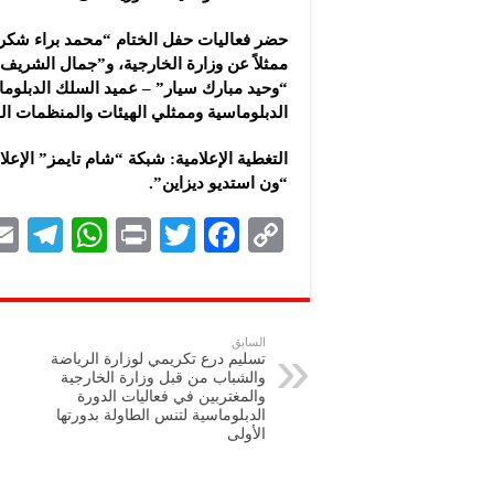
حضر فعاليات حفل الختام “محمد براء شكري” 
ممثلاً عن وزارة الخارجية، و”جمال الشريف
“وحيد مبارك سيار” – عميد السلك الدبلوم
الدبلوماسية وممثلي الهيئات والمنظمات 
التغطية الإعلامية: شبكة “شام تايمز” الإع
“ون استديو ديزاين”.
Te
W
P
T
F
C
le
h
ri
wi
ac
o
gr
at
nt
tt
eb
p
a
s
er
oo
y
السابق
تسليم درع تكريمي لوزارة الرياضة
m
A
k
Li
والشباب من قبل وزارة الخارجية
والمغتربين في فعاليات الدورة
p
n
الدبلوماسية لتنس الطاولة بدورتها
الأولى
p
k