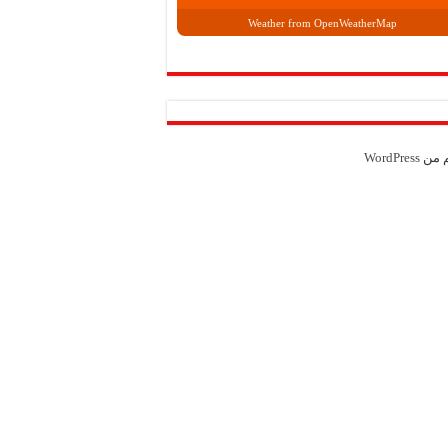
Weather from OpenWeatherMap
م من
WordPress