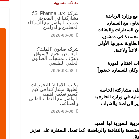
معارض فرصة للتواصل مع الشركات والتعريف بالمشاريع الصغيرة
مقالات مشابهة
اعية: نسعى لتعزيز حضور منتجاتنا في السوق السورية وتقديم منتجات ذات قيمة وجودة
شركة “SI Pharma Lux”:
 مع وزارة الرياضة
مشاركتنا في المعرض
ة”: معرض كيم إكسبو فرصة للتعريف بالمنتجات الطبيعية والوصول إلى شريحة أوسع من
عززت التواصل مع الشركاء
تعاون مع السفارة
المحليين والدوليين
من السفارات والبعثات
2026-08-08
المعتمدة في دمشق،
طاولة بدورتها الأولى
شركة صابون “الملك”:
المعارض تجمع الأسواق
وتعرّف بمنتجات الصابون
الحلبي الطبيعي
ت اختتام الدورة
 وكان للسفارة حضوراً
2026-08-08
مكتب “الأمانة” للتجهيزات
الطبية: مشاركتنا في كيم
على مشاركته الخاصة
إكسبو تعكس أهمية
صلية في وزارة الخارجية
التواصل مع القطاع الطبي
والصناعي
ر الرياضة والشباب
2026-08-08
بية السورية لها العديد
معية والثقافية والرياضية، كما تعمل السفارة على تعزيز
ً.