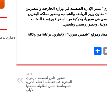
مدير الإدارة القنصلية في وزارة الخارجية والمغتربين –
” معاون وزير الرياضة والشباب، وسفير مملكة البحرين
اسي في سوريا، وكوكبة من السفراء ورؤساء البعثات
الدولية، وحضور رسمي وشعبي.
لامية، وموقع “شمس سوريا” الإخباري، برعاية من وكالة
الإخباري بدع
S
E
h
m
ar
ai
e
l
التالي
حضور خاص لقنصلية بارغواي
الفخرية في فعاليات اختتام الدورة
الدبلوماسية لتنس الطاولة بنسختها
الأولى