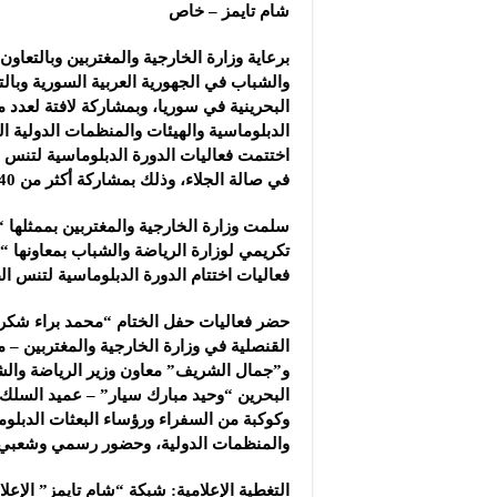
شركة “سوريا بلاست”: ال
شام تايمز – خاص
شركة “كاربوباتش”: الم
برعاية وزارة الخارجية والمغتربين وبالتعاون
شركة “جالكسي أوتوميش
والشباب في الجهورية العربية السورية وبال
البحرينية في سوريا، وبمشاركة لافتة لعدد 
الدبلوماسية والهيئات والمنظمات الدولية 
اختتمت فعاليات الدورة الدبلوماسية لتنس ال
في صالة الجلاء، وذلك بمشاركة أكثر من 40 لاعباً ولاعبة.
سلمت وزارة الخارجية والمغتربين بممثلها
تكريمي لوزارة الرياضة والشباب بمعاونها
فعاليات اختتام الدورة الدبلوماسية لتنس الط
حضر فعاليات حفل الختام “محمد براء شكري
القنصلية في وزارة الخارجية والمغتربين – مم
و”جمال الشريف” معاون وزير الرياضة وال
البحرين “وحيد مبارك سيار” – عميد السلك
وكوكبة من السفراء ورؤساء البعثات الدبلوم
والمنظمات الدولية، وحضور رسمي وشعبي.
التغطية الإعلامية: شبكة “شام تايمز” الإ