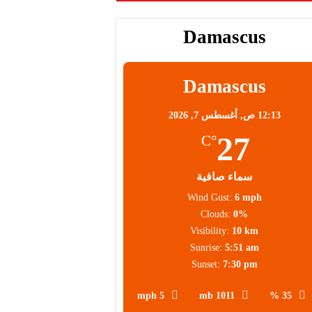
Damascus
محلية
Damascus
12:13 ص,
أغسطس 7, 2026
27
°C
سماء صافية
Wind Gust:
6 mph
Clouds:
0%
Visibility:
10 km
Sunrise:
5:51 am
Sunset:
7:30 pm
5 mph
1011 mb
35 %