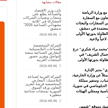
معارض التخصصية تبرز إمكانيات الصناعة المحلية وتدعم مرحلة إعادة الإعمار
مقالات مشابهة
عرض منصة لتعزيز الشراكات ودعم الصناعات البلاستيكية السورية
نائب وزير الاقتصاد
 مع وزارة الرياضة
والصناعة يطلع على
ن”: المعارض المتخصصة تساهم في دعم الصناعة السورية وتعزيز حضور المنتجات ال
منتجات وتقنيات الشركات
تعاون مع السفارة
المشاركة في “ثلاثية
من السفارات والبعثات
مشهداني الصناعية 2026”
بدمشق
المعتمدة في دمشق،
طاولة بدورتها الأولى
2026-08-06
الشركة المتخصصة
للصناعات البلاستيكية:
 “محمد براء شكري” درع
المعارض الصناعية منصة
 “جمال الشريف” في
للتواصل وتعزيز حضور
المنتجات العربية
اولة بدورتها الأولى.
2026-08-06
” مدير الإدارة
ثلاً عن وزارة الخارجية،
الشركة العربية لصناعة
البلاستيك: المعارض
شباب، وسفير مملكة
المتخصصة فرصة لتعزيز
 الدبلوماسي في سوريا،
التعاون ورفد السوق
السورية بمنتجات صناعية
اسية وممثلي الهيئات
متطورة
2026-08-06
علامية، وموقع “شمس