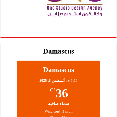
Damascus
Damascus
5:15 م,
أغسطس 8, 2026
36
°C
سماء صافية
Wind Gust:
3 mph