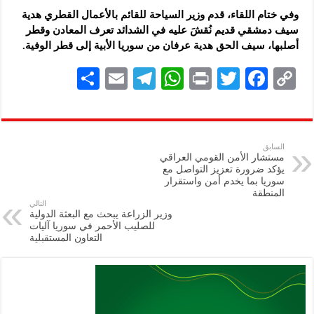
وفي ختام اللقاء، قدم وزير السياحة للقائم بالأعمال القطري هدية
سيف دمشقي ‏قديم نُقشَ عليه في الشدائد تعرف المعادن وقطر
أصلبها، سيف الحق هدية ‏عرفان من سوريا الأبية إلى قطر الوفية.‏
S
E
Te
W
P
T
F
C
h
m
le
h
ri
wi
ac
o
ar
ai
gr
at
nt
tt
eb
p
e
l
a
s
er
oo
y
السابق
مستشار الأمن القومي العراقي
m
A
k
Li
يؤكد ضرورة تعزيز التواصل مع
سوريا بما يخدم أمن واستقرار
p
n
المنطقة
التالي
p
k
وزير الزراعة يبحث مع البعثة الدولية
للصليب الأحمر في سوريا آليات
التعاون المستقبلية