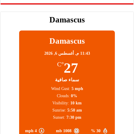
Damascus
Damascus
11:43 م,
أغسطس 6, 2026
27
°C
سماء صافية
Wind Gust:
5 mph
Clouds:
0%
Visibility:
10 km
Sunrise:
5:50 am
Sunset:
7:30 pm
4 mph
1008 mb
30 %