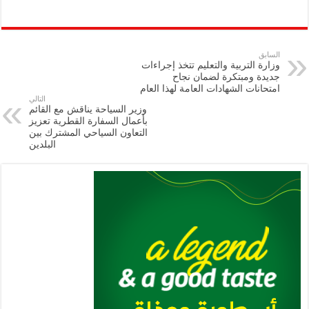
h
m
le
h
ri
wi
ac
o
ar
ai
gr
at
nt
tt
eb
p
e
l
a
s
er
oo
y
السابق
وزارة التربية والتعليم تتخذ إجراءات
m
A
k
Li
جديدة ومبتكرة لضمان نجاح
امتحانات الشهادات العامة لهذا العام
p
n
التالي
وزير السياحة يناقش مع القائم
p
k
بأعمال السفارة القطرية تعزيز
التعاون ‏السياحي المشترك بين
البلدين