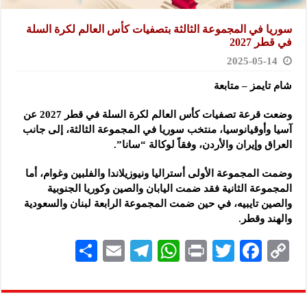
سوريا في المجموعة الثالثة بتصفيات كأس العالم لكرة السلة
في قطر 2027
2025-05-14
شام تايمز – متابعة
وضعت قرعة تصفيات كأس العالم لكرة السلة في قطر 2027 عن
آسيا وأوقيانوسيا
، منتخب سوريا في المجموعة الثالثة، إلى جانب
العراق وإيران والأردن، وفقاً لوكالة “سانا”.
وضمت المجموعة الأولى أستراليا ونيوزيلاندا والفلبين وغوام، أما
المجموعة الثانية فقد ضمت اليابان والصين وكوريا الجنوبية
والصين تايبيه، في حين ضمت المجموعة الرابعة لبنان والسعودية
والهند وقطر.
S
E
Te
W
P
T
F
C
h
m
le
h
ri
wi
ac
o
ar
ai
gr
at
nt
tt
eb
p