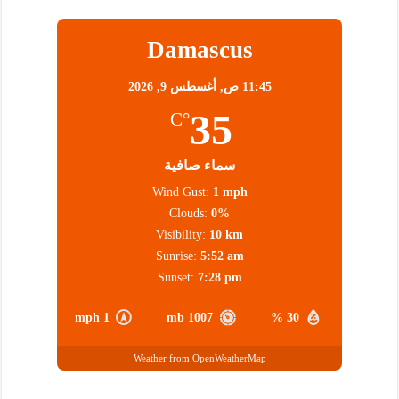
Damascus
11:45 ص,
أغسطس 9, 2026
35
°C
سماء صافية
Wind Gust:
1 mph
Clouds:
0%
Visibility:
10 km
Sunrise:
5:52 am
Sunset:
7:28 pm
1 mph
1007 mb
30 %
Weather from OpenWeatherMap