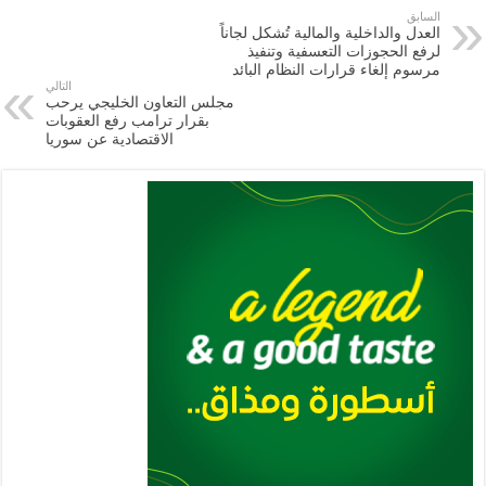
e
l
a
s
er
oo
y
السابق
العدل والداخلية والمالية تُشكل لجاناً
m
A
k
Li
لرفع الحجوزات التعسفية وتنفيذ
مرسوم إلغاء قرارات النظام البائد
p
n
التالي
مجلس التعاون الخليجي يرحب
p
k
بقرار ترامب رفع العقوبات
الاقتصادية عن سوريا