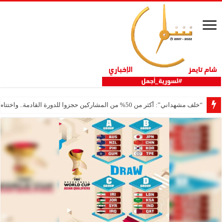
“خلف مشهداني”: أكثر من 50% من المشاركين حجزوا للدورة القادمة.. واختتام ناجح لفعاليات ثلاثية مشهداني الصناعية