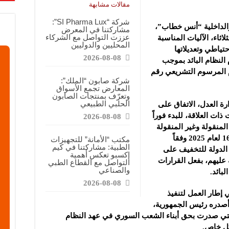
معارض فرصة للتواصل مع الشركات والتعريف بالمشاريع الصغيرة
مقالات مشابهة
اعية: نسعى لتعزيز حضور منتجاتنا في السوق السورية وتقديم منتجات ذات قيمة وجودة
شركة “SI Pharma Lux”:
الداخلية “أنس خطاب”،
مشاركتنا في المعرض
ة”: معرض كيم إكسبو فرصة للتعريف بالمنتجات الطبيعية والوصول إلى شريحة أوسع من
عززت التواصل مع الشركاء
اثاء، الآليات
المناسبة
المحليين والدوليين
حتياطي وتعديلاتها
2026-08-08
 النظام البائد بموجب
ام المرسوم التشريعي رقم
شركة صابون “الملك”:
المعارض تجمع الأسواق
وتعرّف بمنتجات الصابون
الحلبي الطبيعي
ة العدل، الاتفاق على
ات العلاقة، للبدء فوراً
2026-08-08
لمنقولة وغير المنقولة
وفرزها ومعالجتها، في ضوء المرسوم رقم 16 لعام 2025 وفقاً
مكتب “الأمانة” للتجهيزات
الطبية: مشاركتنا في كيم
 الدولة للتخفيف على
إكسبو تعكس أهمية
ة عليهم، بفعل القرارات
التواصل مع القطاع الطبي
والصناعي
بائد.
2026-08-08
 إطار العمل لتنفيذ
م رقم 16 لعام 2025 الذي أصدره رئيس الجمهورية،
 التي صدرت بحق أبناء الشعب السوري في عهد النظام
كل خاص.