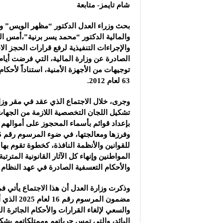
مشروع “شموع زينة”: ال
شام تايمز- متابعة
مجموعة “العملاق” الصن
بحث وزراء العدل الدكتور “مظهر الويس” و
شركة “دلجين قلب الحيا
والمالية الدكتور “محمد يسر برنية”،أمس الثل
والإجراءات التنفيذية لرفع قرارات الحجز الا
الصادرة عن وزارة المالية، التي فرضت أيام
توجيهات من الأجهزة الأمنية، استناداً لأحك
63 لعام 2012.
وجرى، خلال الاجتماع الذي عقد في مقر وزار
تشكيل اللجان التخصصية اللازمة من الجهات ذ
بإعداد قوائم بأسماء المحجوز على أموالهم ا
للقوانين والأنظمة النافذة، كخطوة تقوم بها
المواطنين وإنهاء كل الآثار القانونية المترتب
والأحكام التعسفية الصادرة في عهد النظام ال
وذكرت وزارة العدل أن هذا الاجتماع يأتي في
مضمون المرسو
والسعي لإلغاء القرارات والأحكام الجائرة
البائد، والتي تمس حرياتهم وممتلكاتهم بش