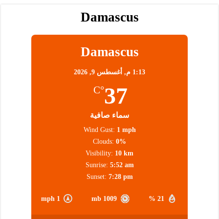
Damascus
Damascus
1:13 م,
أغسطس 9, 2026
37
°C
سماء صافية
Wind Gust:
1 mph
Clouds:
0%
Visibility:
10 km
Sunrise:
5:52 am
Sunset:
7:28 pm
1 mph
1009 mb
21 %