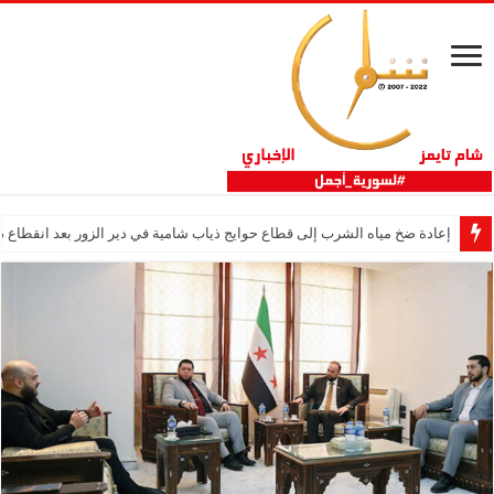
إعادة ضخ مياه الشرب إلى قطاع حوايج ذياب شامية في دير الزور بعد انقطاع دام 12 عا