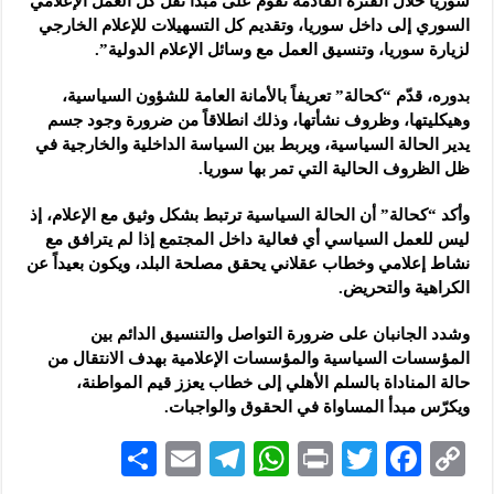
سوريا خلال الفترة القادمة تقوم على مبدأ نقل كل العمل الإعلامي
السوري إلى داخل سوريا، وتقديم كل التسهيلات للإعلام الخارجي
لزيارة سوريا، وتنسيق العمل مع وسائل الإعلام الدولية”.
بدوره، قدّم “كحالة” تعريفاً بالأمانة العامة للشؤون السياسية،
وهيكليتها، وظروف نشأتها، وذلك انطلاقاً من ضرورة وجود جسم
يدير الحالة السياسية، ويربط بين السياسة الداخلية والخارجية في
ظل الظروف الحالية التي تمر بها سوريا.
وأكد “كحالة” أن الحالة السياسية ترتبط بشكل وثيق مع الإعلام، إذ
ليس للعمل السياسي أي فعالية داخل المجتمع إذا لم يترافق مع
نشاط إعلامي وخطاب عقلاني يحقق مصلحة البلد، ويكون بعيداً عن
الكراهية والتحريض.
وشدد الجانبان على ضرورة التواصل والتنسيق الدائم بين
المؤسسات السياسية والمؤسسات الإعلامية بهدف الانتقال من
حالة المناداة بالسلم الأهلي إلى خطاب يعزز قيم المواطنة،
ويكرّس مبدأ المساواة في الحقوق والواجبات.
S
E
Te
W
P
T
F
C
h
m
le
h
ri
wi
ac
o