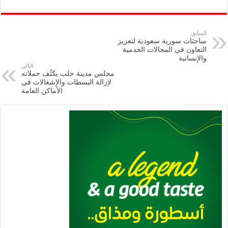
ar
ai
gr
at
nt
tt
eb
p
e
l
a
s
er
oo
y
السابق
مباحثات سورية سعودية لتعزيز
m
A
k
Li
التعاون في المجالات الخدمية
والإنسانية ‏
p
n
التالي
مجلس مدينة حلب يكثّف حملاته
p
k
لإزالة البسطات والإشغالات في
الأماكن العامة