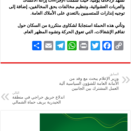
تشهد ازدحامًا يوميًا، حيث شملت الإجراءات إزالة الأكشاك
والعربات العشوائية، وتنظيم مخالفات بحق المخالفين، إضافة إلى
توجيه إنذارات للمتسببين بالتعدي على الأملاك العامة.
وتأتي هذه الحملة استجابةً لشكاوى متكررة من السكان حول
تفاقم الإشغالات، التي تعوق الحركة وتشوه المظهر العام.
S
E
Te
W
P
T
F
C
h
m
le
h
ri
wi
ac
o
ar
ai
gr
at
nt
tt
eb
p
e
l
a
s
er
oo
y
السابق
وزير الإعلام يبحث مع وفد من
m
A
k
Li
الأمانة العامة للشؤون السياسية آلية
العمل المشترك بين الجانبين
p
n
التالي
اندلاع حريق حراجي في منطقة
p
k
الحيدرية بريف حماة الشمالي