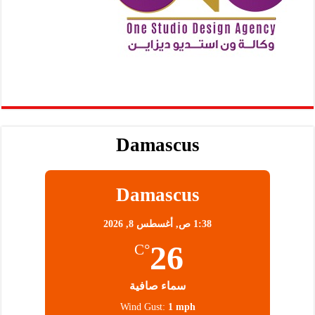
Damascus
Damascus
1:38 ص,
أغسطس 8, 2026
26
°C
سماء صافية
Wind Gust:
1 mph