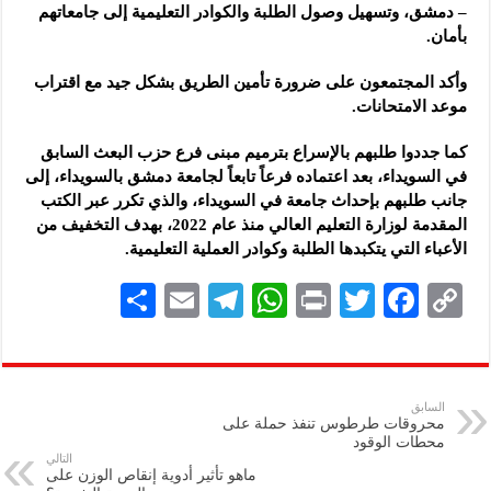
– دمشق، وتسهيل وصول الطلبة والكوادر التعليمية إلى جامعاتهم
بأمان.
وأكد المجتمعون على ضرورة تأمين الطريق بشكل جيد مع اقتراب
موعد الامتحانات.
كما جددوا طلبهم بالإسراع بترميم مبنى فرع حزب البعث السابق
في السويداء، بعد اعتماده فرعاً تابعاً لجامعة دمشق بالسويداء، إلى
جانب طلبهم بإحداث جامعة في السويداء، والذي تكرر عبر الكتب
المقدمة لوزارة التعليم العالي منذ عام 2022، بهدف التخفيف من
الأعباء التي يتكبدها الطلبة وكوادر العملية التعليمية.
S
E
Te
W
P
T
F
C
h
m
le
h
ri
wi
ac
o
ar
ai
gr
at
nt
tt
eb
p
e
l
a
s
er
oo
y
السابق
محروقات طرطوس تنفذ حملة على
m
A
k
Li
محطات الوقود
التالي
p
n
ماهو تأثير أدوية إنقاص الوزن على