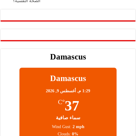
الصحة النفسية؟
p
k
Damascus
Damascus
1:29 م,
أغسطس 9, 2026
37
°C
سماء صافية
Wind Gust:
2 mph
Clouds:
0%