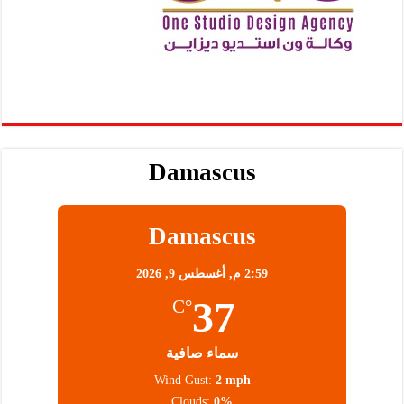
Damascus
Damascus
2:59 م,
أغسطس 9, 2026
37
°C
سماء صافية
Wind Gust:
2 mph
Clouds:
0%