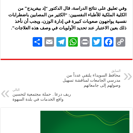
وفي تعليق على نتائج الدراسة، قال الدكتور “إد بيفريدج” من
الكلية الملكية للأطباء النفسيين: “الكثير من المصابين باضطرابات
نفسية يواجهون صعوبات كبيرة في إدارة الوزن، ويجب أن نأخذ
ذلك بعين الاعتبار عند تحديد الأولويات في وصف هذه العلاجات”.
S
E
Te
W
P
T
F
C
h
m
le
h
ri
wi
ac
o
ar
ai
gr
at
nt
tt
eb
p
e
l
a
s
er
oo
y
السابق
محافظ السويداء يلتقي عدداً من
m
A
k
Li
مدرسي الجامعات لمناقشة تسهيل
وصولهم إلى جامعاتهم
p
n
التالي
ريف درعا.. حملة مجتمعية لتحسين
p
k
واقع الخدمات في بلدة السهوة