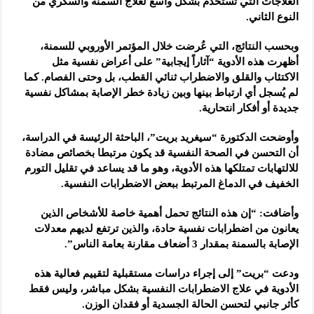
العلاجات التي تُستخدم بشكل واسع لعلاج السمنة والسكري من
النوع الثاني.
وبحسب النتائج، التي عُرضت خلال المؤتمر الأوروبي للسمنة،
أظهرت هذه الأدوية “آثاراً إيجابية” على أعراض نفسية مثل
الاكتئاب والقلق والاضطراب ثنائي القطب، بل وحتى الفصام. كما
لم يُسجل أي ارتباط بينها وبين زيادة خطر الإصابة بمشاكل نفسية
جديدة أو أفكار انتحارية.
وأوضحت الدكتورة “سيغريد بريت”، الباحثة الرئيسة في الدراسة،
أن التحسن في الصحة النفسية قد يكون مرتبطا بخصائص مضادة
للالتهابات تمتلكها هذه الأدوية، وهو ما قد يساعد في تقليل التورم
الخفيف في الدماغ المرتبط ببعض الاضطرابات النفسية.
وأضافت: “إن هذه النتائج تحمل أهمية خاصة للأشخاص الذين
يعانون من اضطرابات نفسية حادة، والذين ترتفع لديهم معدلات
الإصابة بالسمنة بمقدار 3 أضعاف مقارنة بعامة الناس”.
ودعت “بريت” إلى إجراء دراسات مستقبلية لتقييم فعالية هذه
الأدوية في علاج الاضطرابات النفسية بشكل مباشر، وليس فقط
كأثر جانبي لتحسن الحالة الجسدية أو فقدان الوزن.