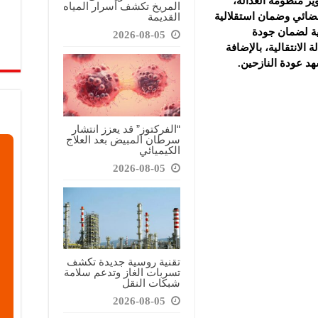
ير منظومة العدالة،
المريخ تكشف أسرار المياه
القديمة
لقضائي وضمان استقلالية
تية لضمان جودة
2026-08-05
الانتقالية، بالإضافة
د عودة النازحين.
“الفركتوز” قد يعزز انتشار
سرطان المبيض بعد العلاج
الكيميائي
2026-08-05
تقنية روسية جديدة تكشف
تسربات الغاز وتدعم سلامة
شبكات النقل
2026-08-05