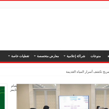
ة
منوعات
شراكة إعلامية
معارض متخصصة
تغطيات خاصة
يخ تكشف أسرار المياه القديمة
شام
تايمز