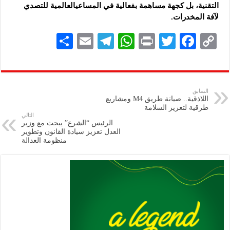
التقنية، بل كجهة مساهمة بفعالية في المساعيالعالمية للتصدي
لآفة المخدرات.
S
E
Te
W
P
T
F
C
h
m
le
h
ri
wi
ac
o
ar
ai
gr
at
nt
tt
eb
p
e
l
a
s
er
oo
y
السابق
اللاذقية.. صيانة طريق M4 ومشاريع
m
A
k
Li
طرقية لتعزيز السلامة
التالي
p
n
الرئيس “الشرع” يبحث مع وزير
العدل تعزيز سيادة القانون وتطوير
p
k
منظومة العدالة