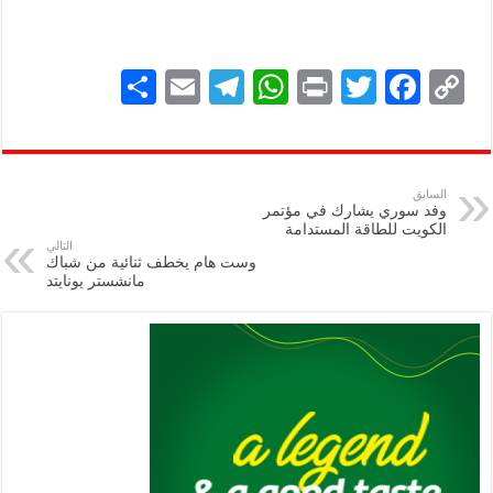
S
E
Te
W
P
T
F
C
h
m
le
h
ri
wi
ac
o
ar
ai
gr
at
nt
tt
eb
p
e
l
a
s
er
oo
y
السابق
وفد سوري يشارك في مؤتمر
m
A
k
Li
الكويت للطاقة المستدامة
التالي
p
n
وست هام يخطف ثنائية من شباك
مانشستر يونايتد
p
k