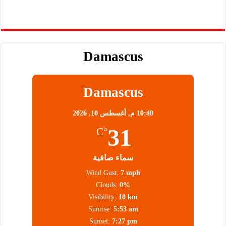
Damascus
Damascus
10:40 م,
أغسطس 10, 2026
31
°C
سماء صافية
Wind Gust:
7 mph
Clouds:
0%
Visibility:
10 km
Sunrise:
5:53 am
Sunset:
7:27 pm