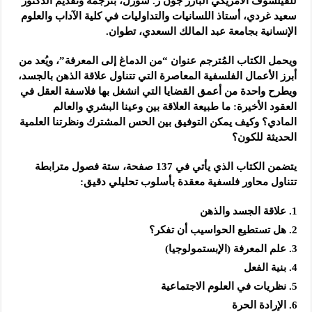
للفيلسوف الأمريكي البارز جون ر. سورل، بترجمة وتقديم الدكتور
سعيد غردي، أستاذ اللسانيات والتداوليات في كلية الآداب والعلوم
الإنسانية بجامعة عبد المالك السعدي، تطوان.
ويحمل الكتاب المُترجم عنوان “من الدماغ إلى المعرفة”، ويُعد من
أبرز الأعمال الفلسفية المعاصرة التي تتناول علاقة الذهن بالجسد،
ويطرح واحدة من أعمق القضايا التي انشغل بها فلاسفة العقل في
العقود الأخيرة: ما طبيعة العلاقة بين وعينا البشري والعالم
المادي؟ وكيف يمكن التوفيق بين الحس المشترك ونظرتنا العلمية
الحديثة للكون؟
يتضمن الكتاب الذي يأتي في 137 صفحة، ستة فصول مترابطة
تتناول محاور فلسفية معقدة بأسلوب تحليلي دقيق:
علاقة الجسد والذهن
هل تستطيع الحواسيب أن تفكر؟
علم المعرفة (الإبستمولوجيا)
بنية الفعل
نظريات في العلوم الاجتماعية
الإرادة الحرة