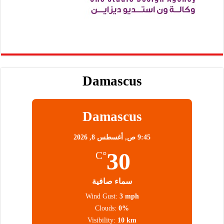
Damascus
Damascus
9:45 ص,
أغسطس 8, 2026
30
°C
سماء صافية
Wind Gust:
3 mph
Clouds:
0%
Visibility:
10 km