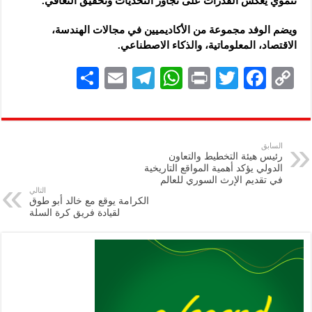
تنموي يعكس القدرات على تجاوز التحديات وتحقيق التعافي.
ويضم الوفد مجموعة من الأكاديميين في مجالات الهندسة،
الاقتصاد، المعلوماتية، والذكاء الاصطناعي.
S
E
Te
W
P
T
F
C
h
m
le
h
ri
wi
ac
o
ar
ai
gr
at
nt
tt
eb
p
e
l
a
s
er
oo
y
السابق
رئيس هيئة التخطيط والتعاون
m
A
k
Li
الدولي يؤكد أهمية المواقع التاريخية
في تقديم الإرث السوري للعالم
p
n
التالي
الكرامة يوقع مع خالد أبو طوق
p
k
لقيادة فريق كرة السلة