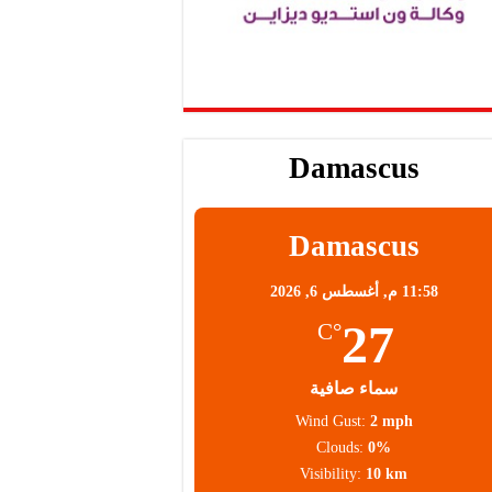
Damascus
Damascus
11:58 م,
أغسطس 6, 2026
27
°C
سماء صافية
Wind Gust:
2 mph
Clouds:
0%
Visibility:
10 km