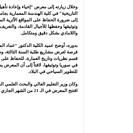
وخلال زيارته إلى معرض “إحياء وإعادة تأهيل
التاريخية” في كلية ‏الهندسة المعمارية بج
إلى ضرورة الحفاظ على المواقع الأثرية الم
وتوثيقها وحفظها للأجيال القادمة، والتعريف
واللامادي ‏بشكل دقيق ومتكامل.
بدوره، أوضح عميد الكلية الدكتور “عماد ا
فرصة لعرض مشاريع طلبة السنة الثالثة، وط
قسم نظريات وتاريخ العمارة، للحفاظ على ال
في ‏سوريا وتوثيقها، لافتاً إلى أن المعرض
‏للتطوير السياحي في البلاد.
وكان وزير التعليم العالي والبحث العلمي ال
افتتح المعرض في الـ 21 من الشهر الجاري ويستمر حتى الـ 30 منه.