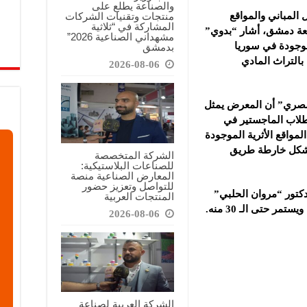
والصناعة يطلع على
منتجات وتقنيات الشركات
 المباني والمواقع
المشاركة في “ثلاثية
امعة دمشق، أشار “بدوي”
مشهداني الصناعية 2026”
وجودة في ‏سوريا
بدمشق
 بالتراث المادي
2026-08-06
لمصري” أن المعرض يمثل
لاب الماجستير ‏في
مواقع الأثرية الموجودة
 يشكل خارطة طريق
الشركة المتخصصة
للصناعات البلاستيكية:
المعارض الصناعية منصة
للتواصل وتعزيز حضور
دكتور “مروان الحلبي”
المنتجات العربية
2026-08-06
الشركة العربية لصناعة