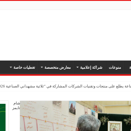
ة
منوعات
شراكة إعلامية
معارض متخصصة
تغطيات خاصة
عة يطلع على منتجات وتقنيات الشركات المشاركة في “ثلاثية مشهداني الصناعية 2026” بدمشق
شام
تايمز