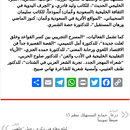
الخليجي الحديث”، للكاتب وليد قادري، و”الحِرف اليدوية في
الثقافة الخليجية (السعودية وعُمان) أنموذجاً، للكاتب سليمان
السحيباني، “المواقع الأثرية في السعودية وعُمان: كنوز الماضي
ورهان المستقبل”، للدكتورة حصة الشمري.
كما تشمل الفعاليات، “المسرح التجريبي بين كسر القواعد وخلق
لغلت جديدة”، للدكتورة أمل التميمي، “القصة القصيرة جداً فن
الاقتصاد اللغوي ورحابة المعنى”، للدكتورة حمده العنزي، “الأزياء
التقليدية الخليجية في الأدب والفن”، للدكتور صلوح الحربي،
“شعراء المهجر الجدد.. تجربة الشعر العربي في الشتات”، للدكتور
طنف العتيبي، وأمسية شعرية للشاعرة تهاني صبيح.
S
E
Te
W
P
T
F
C
h
m
le
h
ri
wi
ac
o
ar
ai
gr
at
nt
tt
eb
p
e
l
a
s
er
oo
y
السابق
درعا.. حماية المستهلك تنظم 15
m
A
k
Li
ضبطاً تموينياً
التالي
p
n
ليلة وفاء في ذكرى رحيل “جاهين