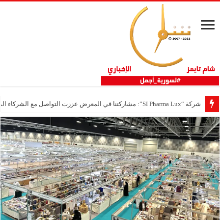
شركة “SI Pharma Lux”: مشاركتنا في المعرض عززت التواصل مع الشركاء المحليين والدوليين