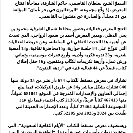
السموّ الشيخ سلطان القاسمي، حاكم الشارقة، مفاجأة افتتاح
المعرض، إذ وقّع مجموعته “البرتغاليون في بحر عُمان” المؤلفة
من 21 مجلداً، والصادرة عن منشورات القاسمي.
افتتح المعرض فعالياته بحضور محافظ شمال الشرقية محمود بن
يحي الذهلي، ومدير المعرض أحمد بن سعود الرواحي، الذي تحدث
عن أهمية هذا الحدث الثقافي في السلطنة، وعن خريطة الفعاليات
التي تتوزّع على 84 جلسة حوارية، و15محاضرة ثقافية، و13 أمسية
شعرية، و23 ندوة فكرية وأدبية، وأربع فقرات موسيقية، وثماني
ورش عمل، وأربعة تكريمات لكتّاب ومثقفين، و16 حفل إطلاق
كتاب، فضلاً عن 44 فعالية فنية في “ردهة الفنون”.
تشارك في معرض مسقط للكتاب 674 دار نشر من 35 دولة، منها
640 تشارك بشكل مباشر و34 عن طريق التوكيلات، فيما يبلغ
إجمالي العناوين والإصدارات المُدرجة في الموقع 681041 عنواناً،
منها 467413 كتاباً عربيًاً، و213610 كتب أجنبية، فيما بلغ عدد
المجموعة العُمانية 27464 كتاباً، وعدد الإصدارات الحديثة التي
طُبعت بين 2024 و2025 نحو 52205 كتب.
ويستضيف معرض مسقط للكتاب “الأيام الثقافية السعودية”، التي
ستشهد ندوات وأمسيات شعرية أبرزها: “الواقعية السحرية: السرد