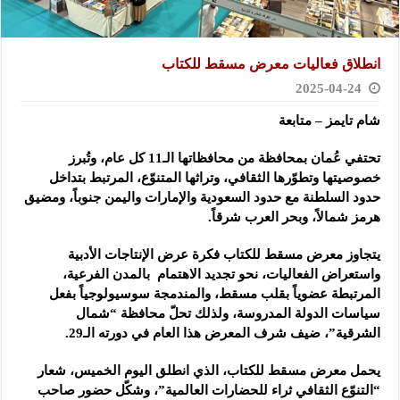
انطلاق فعاليات معرض مسقط للكتاب
2025-04-24
شام تايمز – متابعة
تحتفي عُمان بمحافظة من محافظاتها الـ11 كل عام، وتُبرز
خصوصيتها وتطوّرها الثقافي، وتراثها المتنوّع، المرتبط بتداخل
حدود السلطنة مع حدود السعودية والإمارات واليمن جنوباً، ومضيق
هرمز شمالاً، وبحر العرب شرقاً.
يتجاوز معرض مسقط للكتاب فكرة عرض الإنتاجات الأدبية
واستعراض الفعاليات، نحو تجديد الاهتمام بالمدن الفرعية،
المرتبطة عضوياً بقلب مسقط، والمندمجة سوسيولوجياً بفعل
سياسات الدولة المدروسة، ولذلك تحلّ محافظة “شمال
الشرقية”، ضيف شرف المعرض هذا العام في دورته الـ29.
يحمل معرض مسقط للكتاب، الذي انطلق اليوم الخميس، شعار
“التنوّع الثقافي ثراء للحضارات العالمية”، وشكّل حضور صاحب