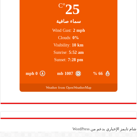
25
°C
سماء صافية
Wind Gust:
2 mph
Clouds:
0%
Visibility:
10 km
Sunrise:
5:52 am
Sunset:
7:28 pm
0 mph
1007 mb
66 %
Weather from OpenWeatherMap
شام تايمز الإخباري بدعم من
WordPress