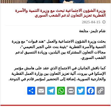
وزيرة الشؤون الاجتماعية تبحث مع وزيرة التنمية والأسرة
القطرية تعزيز التعاون لدعم الشعب السوري
2025-04-15
شام تايمز- متابعة
بحثت وزيرة الشؤون الاجتماعية والعمل “هند قبوات” مع وزيرة
التنمية والأسرة القطرية “بثينة بنت علي الجبر النعيمي”،
مجالات
التعاون المشتركة بين البلدين، وزيادة التنسيق لدعم
الشعب السوري.
كما ناقش الجانبان في الاجتماع الذي عقد على هامش مؤتمر
الإسكوا في بيروت، آلية تعزيز التعاون بين وزارة العمل القطرية
والخارجية السورية، إضافة إلى التحضير لمؤتمر قادم في الدوحة.
S
E
Te
W
P
T
F
C
h
m
le
h
ri
wi
ac
o
ar
ai
gr
at
nt
tt
eb
p