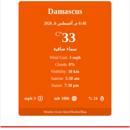
Damascus
6:48 م,
أغسطس 6, 2026
33
°C
سماء صافية
Wind Gust:
3 mph
Clouds:
0%
Visibility:
10 km
Sunrise:
5:50 am
Sunset:
7:30 pm
3 mph
1006 mb
24 %
Weather from OpenWeatherMap