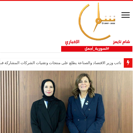
نائب وزير الاقتصاد والصناعة يطلع على منتجات وتقنيات الشركات المشاركة في “ثلاثية 