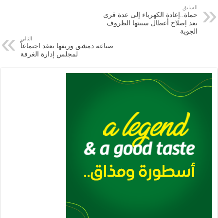
e
l
a
s
er
oo
y
السابق
حماة..إعادة الكهرباء إلى عدة قرى
m
A
k
Li
بعد إصلاح أعطال سببتها الظروف
الجوية
p
n
التالي
صناعة دمشق وريفها تعقد اجتماعاً
p
k
لمجلس إدارة الغرفة