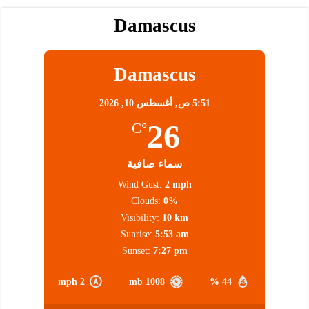
Damascus
Damascus
5:51 ص,
أغسطس 10, 2026
26
°C
سماء صافية
Wind Gust:
2 mph
Clouds:
0%
Visibility:
10 km
Sunrise:
5:53 am
Sunset:
7:27 pm
2 mph
1008 mb
44 %