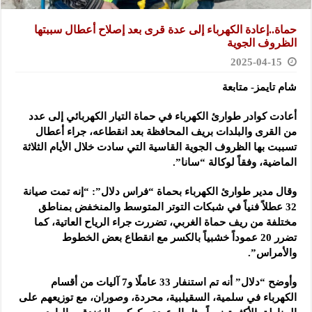
حماة..إعادة الكهرباء إلى عدة قرى بعد إصلاح أعطال سببتها
الظروف الجوية
2025-04-15
شام تايمز- متابعة
أعادت كوادر طوارئ الكهرباء في حماة التيار الكهربائي إلى عدد
من القرى والبلدات بريف المحافظة بعد انقطاعه،
جراء أعطال
تسببت بها الظروف الجوية القاسية التي سادت خلال الأيام الثلاثة
الماضية، وفقاً لوكالة “سانا”.
وقال مدير طوارئ الكهرباء بحماة “فراس دلال”: “إنه تمت صيانة
32 عطلاً فنياً في شبكات التوتر المتوسط والمنخفض بمناطق
مختلفة من ريف حماة الغربي، تضررت جراء الرياح العاتية، كما
تضرر 20 عموداً خشبياً بالكسر مع انقطاع بعض الخطوط
والأمراس”.
وأوضح “دلال” أنه تم استنفار 33 عاملًا و7 آليات من أقسام
الكهرباء في سلمية، السقيلبية، محردة، وصوران، مع توزيعهم على