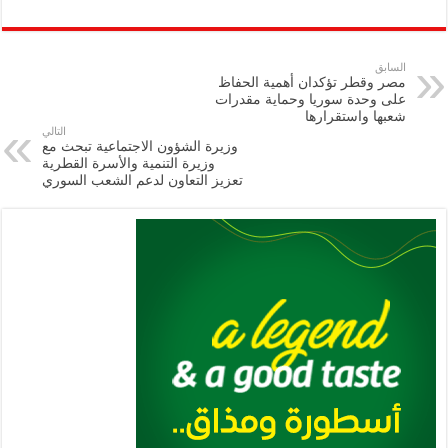
h
m
le
h
ri
wi
ac
o
ar
ai
gr
at
nt
tt
eb
p
e
l
a
s
er
oo
y
السابق
مصر وقطر تؤكدان أهمية الحفاظ
m
A
k
Li
على وحدة سوريا وحماية مقدرات
شعبها واستقرارها
p
n
التالي
وزيرة الشؤون الاجتماعية تبحث مع
p
k
وزيرة التنمية والأسرة القطرية
تعزيز التعاون لدعم الشعب السوري