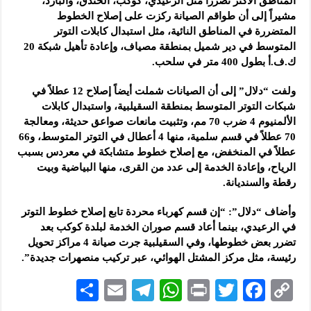
المناطق الأكثر تضرراً مثل الرعيدي، كوكب، الخندق، والبارد،
مشيراً إلى أن طواقم الصيانة ركزت على إصلاح الخطوط
المتضررة في المناطق النائية، مثل استبدال كابلات التوتر
المتوسط في دير شميل بمنطقة مصياف، وإعادة تأهيل شبكة 20
ك.ف.أ بطول 400 متر في سلحب.
ولفت “دلال” إلى أن الصيانات شملت أيضاً إصلاح 12 عطلاً في
شبكات التوتر المتوسط بمنطقة السقيلبية، واستبدال كابلات
الألمنيوم 4 ضرب 70 مم، وتثبيت مانعات صواعق حديثة، ومعالجة
70 عطلاً في قسم سلمية، منها 4 أعطال في التوتر المتوسط، و66
عطلاً في المنخفض، مع إصلاح خطوط متشابكة في معردس بسبب
الرياح، وإعادة الخدمة إلى عدد من القرى، منها البياضية وبيت
رقطة والسنديانة.
وأضاف “دلال”: “إن قسم كهرباء محردة تابع إصلاح خطوط التوتر
في الرعيدي، بينما أعاد قسم صوران الخدمة لبلدة كوكب بعد
تضرر بعض خطوطها، وفي السقيلبية جرت صيانة 4 مراكز تحويل
رئيسة، مثل مركز المشتل الهوائي، عبر تركيب منصهرات جديدة”.
S
E
Te
W
P
T
F
C