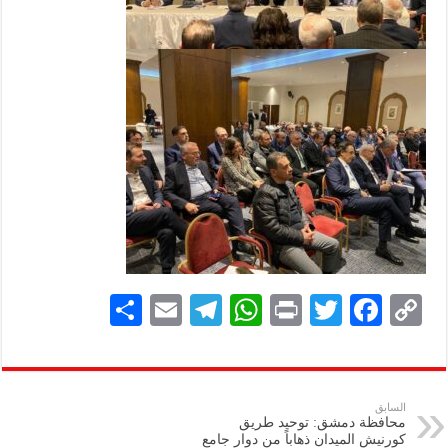
S
E
Te
W
P
T
F
C
h
m
le
h
ri
wi
ac
o
ar
ai
gr
at
nt
tt
eb
p
e
l
a
s
er
oo
y
السابق
محافظة دمشق: توحيد طريق
m
A
k
Li
كورنيش الميدان ذهاباً من دوار جامع