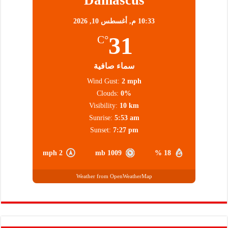
10:33 م,
أغسطس 10, 2026
31
°C
سماء صافية
Wind Gust:
2 mph
Clouds:
0%
Visibility:
10 km
Sunrise:
5:53 am
Sunset:
7:27 pm
2 mph
1009 mb
18 %
Weather from OpenWeatherMap