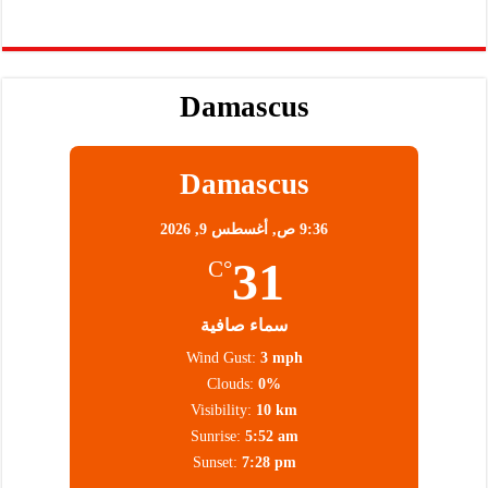
Damascus
Damascus
9:36 ص,
أغسطس 9, 2026
31
°C
سماء صافية
Wind Gust:
3 mph
Clouds:
0%
Visibility:
10 km
Sunrise:
5:52 am
Sunset:
7:28 pm