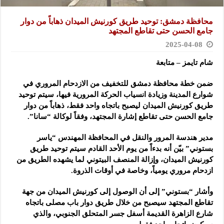
محافظة دمشق: توحيد طريق كورنيش الميدان ذهاباً من دوار
جامع الحسن ‏حتى تقاطع المجتهد
2025-04-08
شام تايمز – متابعة
ضمن خطة محافظة دمشق للتخفيف من الازدحام المروري في
شوارع ‏المدينة
وزيادة انسياب الحركة المرورية فيها، سيتم توحيد
طريق كورنيش ‏الميدان ليصبح باتجاه واحد فقط، ذهاباً من دوار
جامع الحسن حتى تقاطع ‏إشارة المجتهد، وفقاً لوكالة “سانا”.
مدير هندسة المرور والنقل في المحافظة المهندس “ياسر
بستوني” بيّن أنه بدءاً من يوم الأحد القادم سيتم توحيد طريق
كورنيش ‏الميدان، وإزالة المنصف البيتوني لما يشهده الطريق من
ازدحام مروري ‏يومياً، وخاصة في أوقات الذروة.‏
وأشار “بستوني” إلى أن الوصول إلى كورنيش الميدان من جهة
تقاطع المجتهد ‏سيصبح من خلال طريق دوار باب مصلى باتجاه
شارع الزاهرة القديمة أسفل جسر ‏المتحلق الجنوبي، والذي