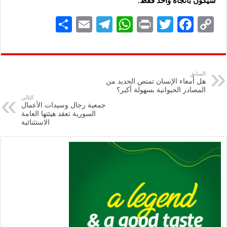
سيكون باتجاه واحد فقط.‏
S
E
Te
W
P
T
F
C
h
m
le
h
ri
wi
ac
o
ar
ai
gr
at
nt
tt
eb
p
e
l
a
s
er
oo
y
السابق
هل أمعاء الإنسان تمتص الحديد من
m
A
k
Li
المصادر الحيوانية بسهولة أكبر؟
التالي
p
n
جمعية رجال وسيدات الأعمال
السورية تعقد هيئتها العامة
p
k
الاستثنائية