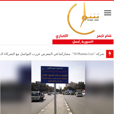
شركة “SI Pharma Lux”: مشاركتنا في المعرض عززت التواصل مع الشركاء المحليين والدوليين