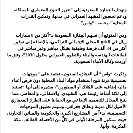
وتهدف العِمَارَة السعودية إلى “تعزيز التنوع المعماري للمملكة،
ودعم تحسين المشهد العمراني في مدنها، وتمكين القدرات
المحلية”، بحسب “واس”.
ومن المتوقع أن تسهم العِمَارَة السعودية بـ”أكثر من 8 مليارات
ريال في الناتج المحلي الإجمالي التراكمي، بالإضافة إلى توفير
أكثر من 34 ألف فرصة وظيفية بشكل مباشر وغير مباشر في
قطاعات الهندسة والبناء والتطوير العمراني بحلول 2030″، وفق ما
أوردت وكالة الأنباء السعودية.
وذكرت “واس” أن العِمَارَة السعودية تعتمد على “موجهات
تصميمية مرنة تتيح استخدام مواد البناء المحلية دون فرض أعباء
مالية إضافية على المُلاك أو المطورين”، مشيرة إلى أنها “تستند
إلى ثلاثة أنماط رئيسة هي: التقليدي، والانتقالي، والمعاصر، مما
يتيح المجال للتصميم الإبداعي مع الحفاظ على الطراز المعماري
الأصيل لكل مدينة ونطاق جغرافي. وسيتم تطبيق الموجهات
التصميمية، بدءاً من المشاريع الكبرى والحكومية والمباني التجارية،
حيث ستكون المرحلة الأولى في كلٍّ من الأحساء، الطائف، مكة
المكرمة، وأبها.