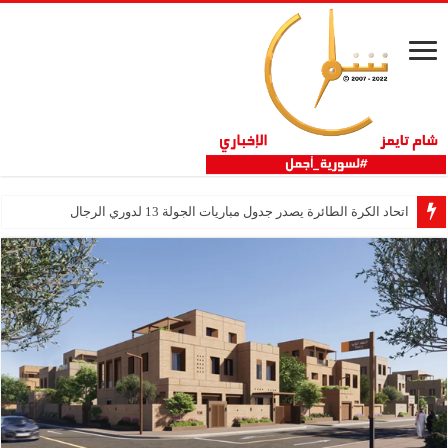
اتحاد الكرة الطائرة يصدر جدول مباريات الجولة 13 لدوري ‏الرجال‎ ‎