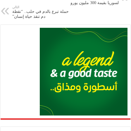
m
A
k
Li
لسوريا بقيمة 300 مليون يورو
التالي
p
n
حملة تبرع بالدم في حلب.. “نقطة
دم تنقذ حياة إنسان”
p
k