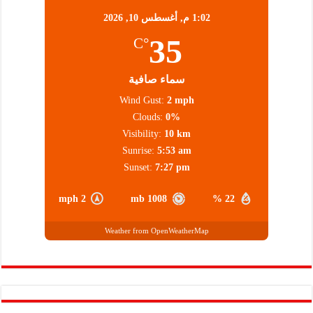
1:02 م,
أغسطس 10, 2026
35
°C
سماء صافية
Wind Gust:
2 mph
Clouds:
0%
Visibility:
10 km
Sunrise:
5:53 am
Sunset:
7:27 pm
2 mph
1008 mb
22 %
Weather from OpenWeatherMap