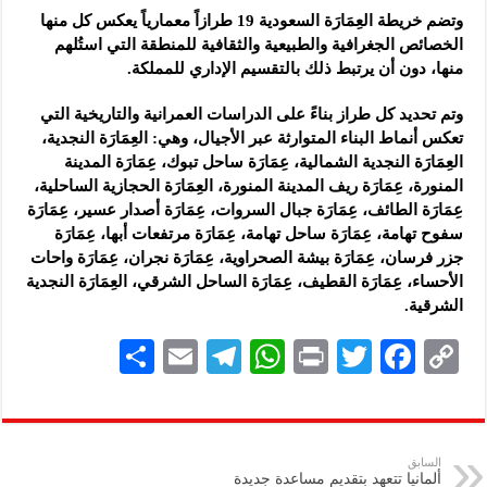
وتضم خريطة العِمَارَة السعودية 19 طرازاً معمارياً يعكس كل منها
الخصائص الجغرافية والطبيعية والثقافية للمنطقة التي استُلهم
منها، دون أن يرتبط ذلك بالتقسيم الإداري للمملكة.
وتم تحديد كل طراز بناءً على الدراسات العمرانية والتاريخية التي
تعكس أنماط البناء المتوارثة عبر الأجيال، وهي: العِمَارَة النجدية،
العِمَارَة النجدية الشمالية، عِمَارَة ساحل تبوك، عِمَارَة المدينة
المنورة، عِمَارَة ريف المدينة المنورة، العِمَارَة الحجازية الساحلية،
عِمَارَة الطائف، عِمَارَة جبال السروات، عِمَارَة أصدار عسير، عِمَارَة
سفوح تهامة، عِمَارَة ساحل تهامة، عِمَارَة مرتفعات أبها، عِمَارَة
جزر فرسان، عِمَارَة بيشة الصحراوية، عِمَارَة نجران، عِمَارَة واحات
الأحساء، عِمَارَة القطيف، عِمَارَة الساحل الشرقي، العِمَارَة النجدية
الشرقية.
S
E
Te
W
P
T
F
C
h
m
le
h
ri
wi
ac
o
ar
ai
gr
at
nt
tt
eb
p
e
l
a
s
er
oo
y
السابق
ألمانيا تتعهد بتقديم مساعدة جديدة