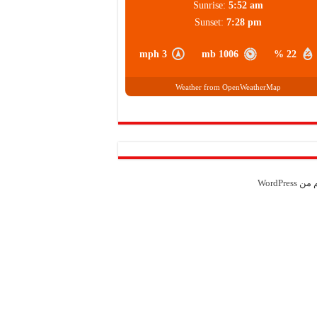
Sunrise:
5:52 am
Sunset:
7:28 pm
3 mph
1006 mb
22 %
Weather from OpenWeatherMap
م من
WordPress