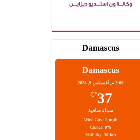
Damascus
Damascus
3:00 م,
أغسطس 9, 2026
37
°C
سماء صافية
Wind Gust:
2 mph
Clouds:
0%
Visibility:
10 km