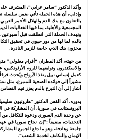
وأكد الدكتور “سامر عرابي”، المشرف عل
وإدلب، أن هذه الحملة تأتي ضمن سلسلة نش
بالتعاون مع بنك الدم والهلال الأحمر الع
المجتمعية والأهلية، بما فيها الفعاليات الدي
وتهدف الحملة التي انطلقت قبل أسبوعين، إل
بالدم لما لها من دور حيوي في تحقيق التكا
مخزون بنك الدم، خاصة للزمر النادرة.
من جهته، أكد المطران “أفرام معلولي” مت
والاسكندرون وتوابعهما للروم الأرثوذكس، عل
كعمل إنساني نبيل ينقذ الأرواح ويُحدث فرقاً 
مشيراً إلى فوائده الصحية للمتبرع، مثل تنش
أشار إلى أن التبرع بالدم يعزز قيم التضامن
بدوره، أكد القس الدكتور “هاروتيون سليمي
البروتستانت في سوريا، أن المشاركة في ال
عن وحدة الدم السوري ودعوة للتكافل من 
التحديات، مضيفاً :”إن نجاح سوريا في عهده
جامعة وهادفة، وهو ما دفع الجميع للمشاركة
الإيمان والتكاتف لخدمة الشعب”.