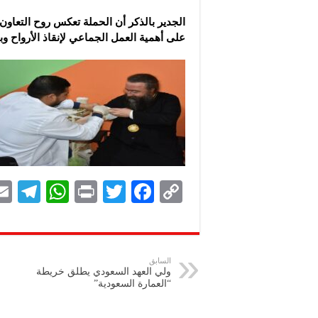
الجدير بالذكر أن الحملة تعكس روح التعاو
على أهمية العمل الجماعي لإنقاذ الأرواح و
Te
W
P
T
F
C
le
h
ri
wi
ac
o
gr
at
nt
tt
eb
p
a
s
er
oo
y
السابق
ولي العهد السعودي يطلق خريطة
m
A
k
Li
“العمارة السعودية”
p
n