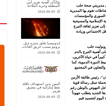
تؤكدان أهمية تعزيز أمن
المنطقة وحرية الملاحة
ى مديريتي صحة حلب
اطات تقوم بها المديرية
2026-08-09
ربي السوري والمؤسسات
نية الإسلامية والمسيحية
ى تعزيز ثقافة التبرع
فل الاجتماعي وزيادة
إندونيسيا تغلق متنزه جبل
برومو بسبب حريق الغابات
روبوليت حلب
ى أهمية التبرع بالدم
2026-08-09
كبيراً في حياة الآخرين،
يط الدورة الدموية، كما
 والتعاون في المجتمع.
ان”، رئيس طائفة الأرمن
حملة تمثل رسالة قوية
اليمن يدين استهداف ناقلة
نفط إماراتية في مضيق
أجل النهوض بالوطن رغم
هرمز
ا الجديد يتطلب جهوداً
2026-08-09
 اليوم لتجسيد قيم