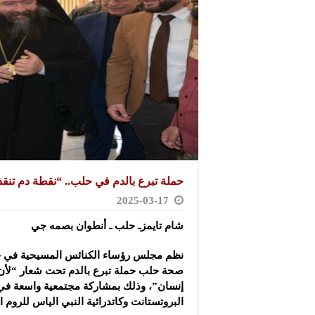
حملة تبرع بالدم في حلب.. “نقطة دم تنقذ
2025-03-17
شام تايمزـ حلب ـ أنطوان بصمه جي
نظم مجلس رؤساء الكنائس المسيحية في حل
صحة حلب حملة تبرع بالدم تحت شعار “لأن 
إنسان”، وذلك بمشاركة مجتمعية واسعة في 
البروتستانت وكاتدرائية النبي الياس للروم 