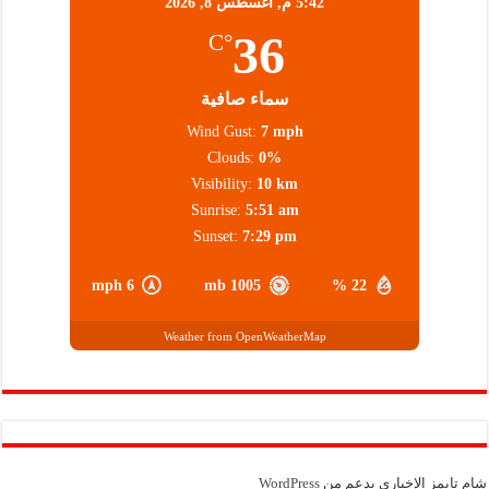
5:42 م,
أغسطس 8, 2026
36
°C
سماء صافية
Wind Gust:
7 mph
Clouds:
0%
Visibility:
10 km
Sunrise:
5:51 am
Sunset:
7:29 pm
6 mph
1005 mb
22 %
Weather from OpenWeatherMap
شام تايمز الإخباري بدعم من
WordPress