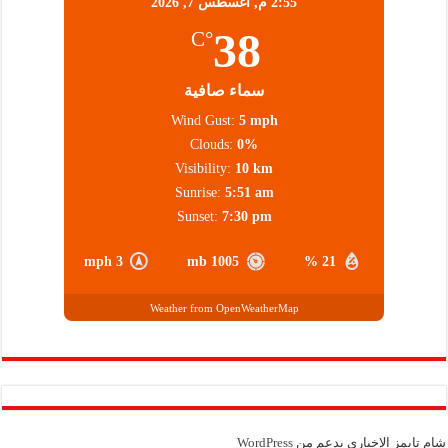
2:55 م,
أغسطس 7, 2026
38
°C
سماء صافية
Wind Gust:
5 mph
Clouds:
0%
Visibility:
10 km
Sunrise:
5:51 am
Sunset:
7:30 pm
3 mph
1005 mb
21 %
Weather from OpenWeatherMap
شام تايمز الإخباري بدعم من
WordPress