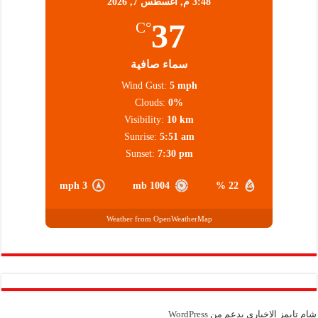
3:48 م,
أغسطس 7, 2026
37
°C
سماء صافية
Wind Gust:
5 mph
Clouds:
0%
Visibility:
10 km
Sunrise:
5:51 am
Sunset:
7:30 pm
3 mph
1004 mb
22 %
Weather from OpenWeatherMap
شام تايمز الإخباري بدعم من
WordPress