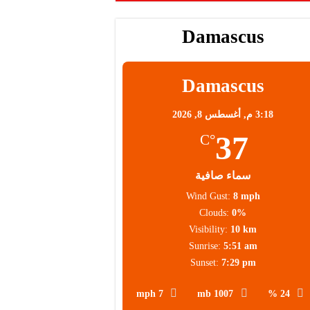
 عالية
Damascus
 العملاء
Damascus
3:18 م,
أغسطس 8, 2026
37
°C
سماء صافية
Wind Gust:
8 mph
Clouds:
0%
Visibility:
10 km
Sunrise:
5:51 am
Sunset:
7:29 pm
7 mph
1007 mb
24 %