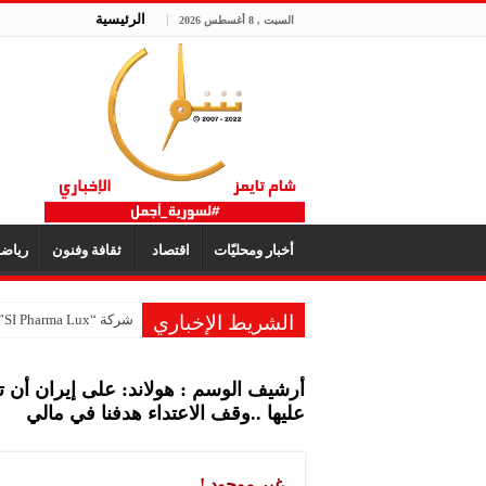
الرئيسية
السبت , 8 أغسطس 2026
أخبار ومحليّات
اقتصاد
ثقافة وفنون
رياض
الشريط الإخباري
شركة “SI Pharma Lux”: مشاركتنا في المعرض عززت التواصل مع الشركاء المحليين والدوليين
شركة صابون “الملك”: ا
أرشيف الوسم :
هولاند: على إيران أن
مكتب “الأمانة” للتجهيز
عليها ..وقف الاعتداء هدفنا في مالي
شركة “تاميكو”: مستمرون
شركة “سيرال”: مشاركتنا
غير موجود !