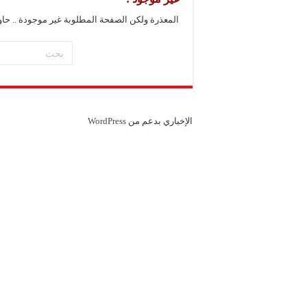
مشروع “شموع زينة”: ال
المعذرة ولكن الصفحة المطلوبة غير موجودة .. حا
مجموعة “العملاق” الصن
شركة “دلجين قلب الحيا
الإخباري بدعم من
WordPress