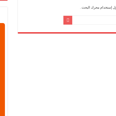
معارض فرصة للتواصل مع الشركات والتعريف بالمشاريع الصغيرة
ول إستخدام محرك البحث .
اعية: نسعى لتعزيز حضور منتجاتنا في السوق السورية وتقديم منتجات ذات قيمة وجودة
ة”: معرض كيم إكسبو فرصة للتعريف بالمنتجات الطبيعية والوصول إلى شريحة أوسع من