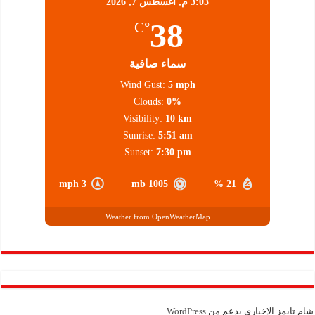
3:03 م,
أغسطس 7, 2026
38
°C
سماء صافية
Wind Gust:
5 mph
Clouds:
0%
Visibility:
10 km
Sunrise:
5:51 am
Sunset:
7:30 pm
3 mph
1005 mb
21 %
Weather from OpenWeatherMap
شام تايمز الإخباري بدعم من
WordPress