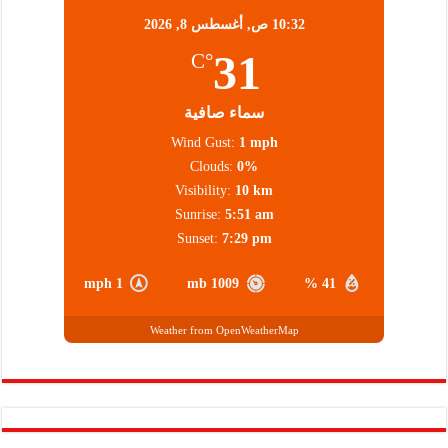
10:32 ص,
أغسطس 8, 2026
31
°C
سماء صافية
Wind Gust:
1 mph
Clouds:
0%
Visibility:
10 km
Sunrise:
5:51 am
Sunset:
7:29 pm
1 mph
1009 mb
41 %
Weather from OpenWeatherMap