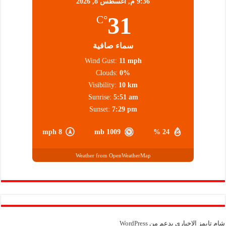
9:36 م,
أغسطس 8, 2026
31
°C
سماء صافية
Wind Gust:
11 mph
Clouds:
0%
Visibility:
10 km
Sunrise:
5:51 am
Sunset:
7:29 pm
8 mph
1009 mb
24 %
Weather from OpenWeatherMap
شام تايمز الإخباري بدعم من
WordPress