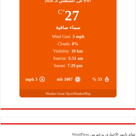
9:07 ص,
أغسطس 8, 2026
27
°C
سماء صافية
Wind Gust:
5 mph
Clouds:
0%
Visibility:
10 km
Sunrise:
5:51 am
Sunset:
7:29 pm
3 mph
1007 mb
53 %
Weather from OpenWeatherMap
شام تايمز الإخباري بدعم من
WordPress