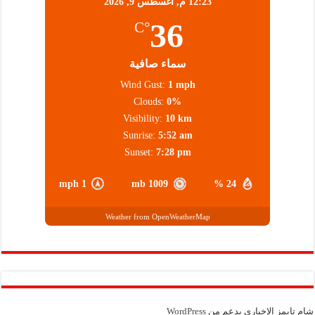
12:23 م,
أغسطس 9, 2026
36
°C
سماء صافية
Wind Gust:
1 mph
Clouds:
0%
Visibility:
10 km
Sunrise:
5:52 am
Sunset:
7:28 pm
1 mph
1009 mb
24 %
Weather from OpenWeatherMap
شام تايمز الإخباري بدعم من
WordPress