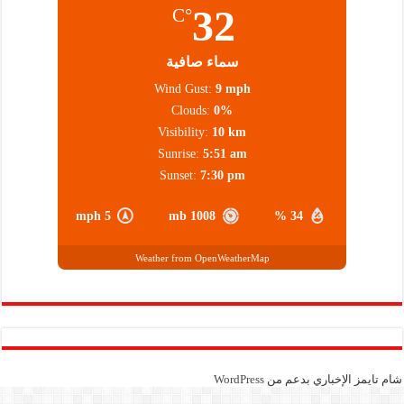
32
°C
سماء صافية
Wind Gust:
9 mph
Clouds:
0%
Visibility:
10 km
Sunrise:
5:51 am
Sunset:
7:30 pm
5 mph
1008 mb
34 %
Weather from OpenWeatherMap
شام تايمز الإخباري بدعم من
WordPress