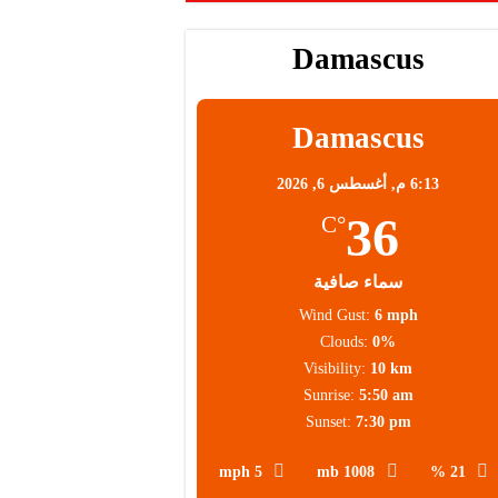
Damascus
Damascus
6:13 م,
أغسطس 6, 2026
36
°C
سماء صافية
Wind Gust:
6 mph
Clouds:
0%
Visibility:
10 km
Sunrise:
5:50 am
Sunset:
7:30 pm
5 mph
1008 mb
21 %