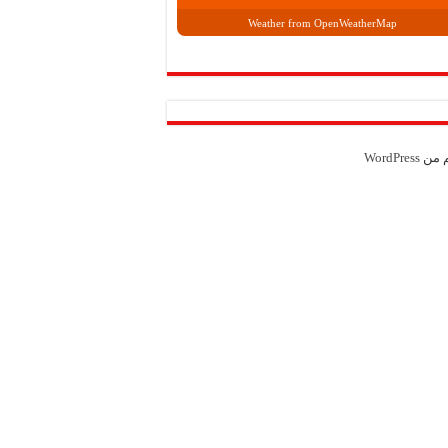
Weather from OpenWeatherMap
م من
WordPress