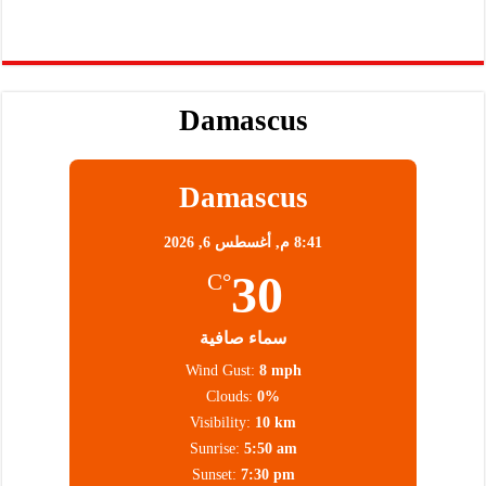
Damascus
Damascus
8:41 م,
أغسطس 6, 2026
30
°C
سماء صافية
Wind Gust:
8 mph
Clouds:
0%
Visibility:
10 km
Sunrise:
5:50 am
Sunset:
7:30 pm