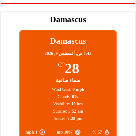
Damascus
Damascus
7:45 ص,
أغسطس 9, 2026
28
°C
سماء صافية
Wind Gust:
0 mph
Clouds:
0%
Visibility:
10 km
Sunrise:
5:52 am
Sunset:
7:28 pm
1 mph
1007 mb
57 %