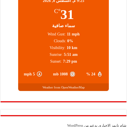
9:25 م,
أغسطس 8, 2026
31
°C
سماء صافية
Wind Gust:
11 mph
Clouds:
0%
Visibility:
10 km
Sunrise:
5:51 am
Sunset:
7:29 pm
5 mph
1008 mb
24 %
Weather from OpenWeatherMap
شام تايمز الإخباري بدعم من
WordPress