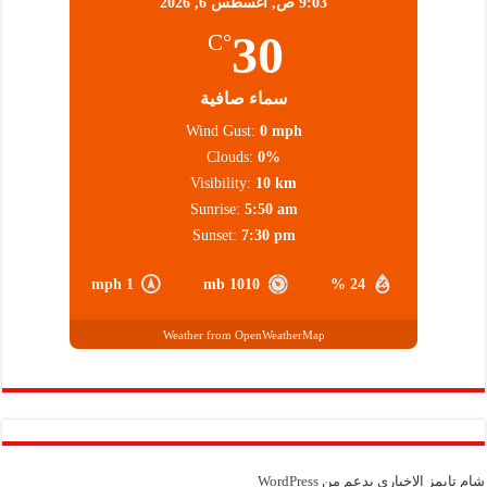
9:03 ص,
أغسطس 6, 2026
30
°C
سماء صافية
Wind Gust:
0 mph
Clouds:
0%
Visibility:
10 km
Sunrise:
5:50 am
Sunset:
7:30 pm
1 mph
1010 mb
24 %
Weather from OpenWeatherMap
شام تايمز الإخباري بدعم من
WordPress