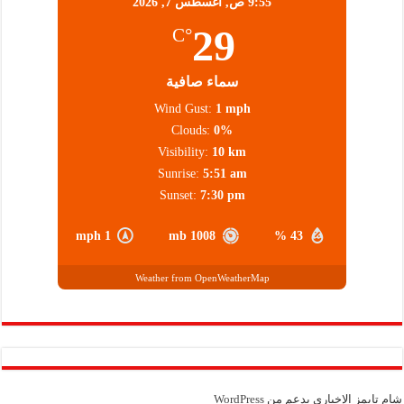
9:55 ص,
أغسطس 7, 2026
29
°C
سماء صافية
Wind Gust:
1 mph
Clouds:
0%
Visibility:
10 km
Sunrise:
5:51 am
Sunset:
7:30 pm
1 mph
1008 mb
43 %
Weather from OpenWeatherMap
شام تايمز الإخباري بدعم من
WordPress