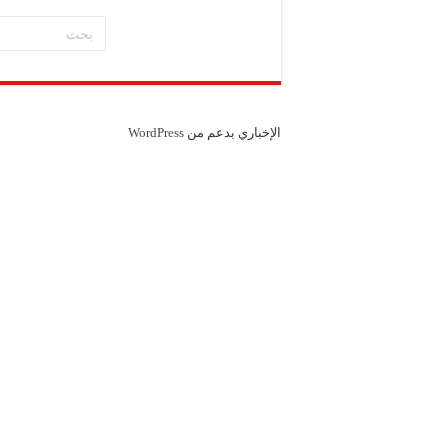
شركة “سوريا بلاست”: ال
شركة “كاربوباتش”: الم
شركة “جالكسي أوتوميش
الإخباري بدعم من
WordPress