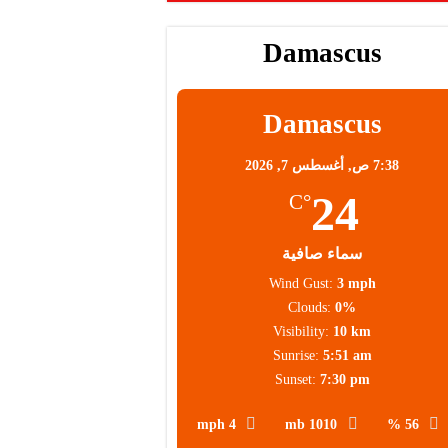
Damascus
محلية
Damascus
7:38 ص,
أغسطس 7, 2026
24
°C
سماء صافية
Wind Gust:
3 mph
Clouds:
0%
Visibility:
10 km
Sunrise:
5:51 am
Sunset:
7:30 pm
4 mph
1010 mb
56 %