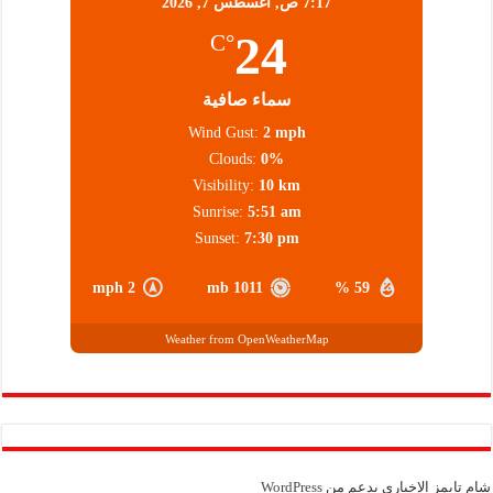
7:17 ص,
أغسطس 7, 2026
24
°C
سماء صافية
Wind Gust:
2 mph
Clouds:
0%
Visibility:
10 km
Sunrise:
5:51 am
Sunset:
7:30 pm
2 mph
1011 mb
59 %
Weather from OpenWeatherMap
شام تايمز الإخباري بدعم من
WordPress