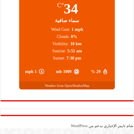
34
°C
سماء صافية
Wind Gust:
1 mph
Clouds:
0%
Visibility:
10 km
Sunrise:
5:51 am
Sunset:
7:30 pm
1 mph
1009 mb
29 %
Weather from OpenWeatherMap
شام تايمز الإخباري بدعم من
WordPress