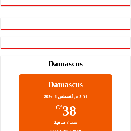
Damascus
Damascus
2:54 م,
أغسطس 8, 2026
38
°C
سماء صافية